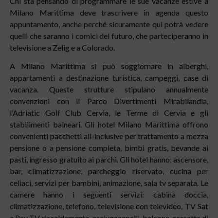
Chi sta pensando di programmare le sue vacanze estive a
Milano Marittima deve trascrivere in agenda questo
appuntamento, anche perché sicuramente qui potrà vedere
quelli che saranno i comici del futuro, che parteciperanno in
televisione a Zelig e a Colorado.
A Milano Marittima si può soggiornare in alberghi,
appartamenti a destinazione turistica, campeggi, case di
vacanza. Queste strutture stipulano annualmente
convenzioni con il Parco Divertimenti Mirabilandia,
l’Adriatic Golf Club Cervia, le Terme di Cervia e gli
stabilimenti balneari. Gli hotel Milano Marittima offrono
convenienti pacchetti all-inclusive per trattamento a mezza
pensione o a pensione completa, bimbi gratis, bevande ai
pasti, ingresso gratuito ai parchi. Gli hotel hanno: ascensore,
bar, climatizzazione, parcheggio riservato, cucina per
celiaci, servizi per bambini, animazione, sala tv separata. Le
camere hanno i seguenti servizi: cabina doccia,
climatizzazione, telefono, televisione con televideo, TV Sat
e Pay TV, riscaldamento, asciugacapelli, balcone, cassetta di