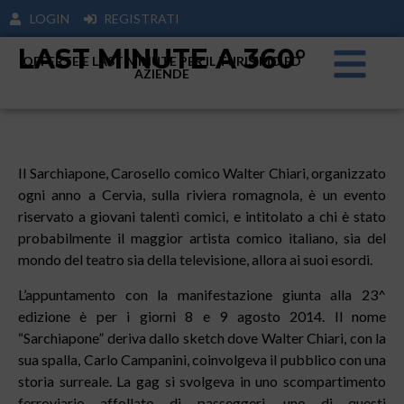
LOGIN
REGISTRATI
LAST MINUTE A 360°
OFFERTE E LAST MINUTE PER IL TURISIMO ED
AZIENDE
Il Sarchiapone, Carosello comico Walter Chiari, organizzato
ogni anno a Cervia, sulla riviera romagnola, è un evento
riservato a giovani talenti comici, e intitolato a chi è stato
probabilmente il maggior artista comico italiano, sia del
mondo del teatro sia della televisione, allora ai suoi esordi.
L’appuntamento con la manifestazione giunta alla 23^
edizione è per i giorni 8 e 9 agosto 2014. Il nome
“Sarchiapone” deriva dallo sketch dove Walter Chiari, con la
sua spalla, Carlo Campanini, coinvolgeva il pubblico con una
storia surreale. La gag si svolgeva in uno scompartimento
ferroviario affollato di passeggeri, uno di questi