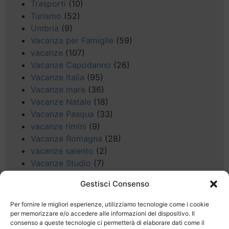
Trasporti
(10)
Turismo
(52)
Umbria
(9)
Vacanza per Famiglie
(59)
vacanze
(107)
Vacanze Capodanno
(26)
Vacanze Italia
(95)
Vacanze mare
(36)
Vacanze Natale
(18)
Vacanze Pasqua
(33)
vacanze rimini
(9)
Vacanze Romagna
(28)
vacanze salento
(2)
Vacanze Studio
(7)
vacanze sul Garda
(8)
Gestisci Consenso
Valle d'Aosta
(5)
Veneto
(25)
Per fornire le migliori esperienze, utilizziamo tecnologie come i cookie
Voli low cost
(4)
per memorizzare e/o accedere alle informazioni del dispositivo. Il
consenso a queste tecnologie ci permetterà di elaborare dati come il
Web
(9)