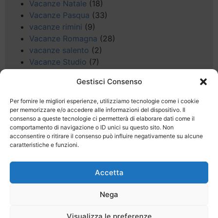
Vacanze Natale
(18)
Vacanze Pasqua
(33)
vacanze rimini
(9)
Vacanze Romagna
(28)
vacanze salento
(2)
Vacanze Studio
(7)
vacanze sul Garda
(8)
Gestisci Consenso
Valle d'Aosta
(5)
Veneto
(25)
Per fornire le migliori esperienze, utilizziamo tecnologie come i cookie
Voli low cost
(4)
per memorizzare e/o accedere alle informazioni del dispositivo. Il
consenso a queste tecnologie ci permetterà di elaborare dati come il
Web
(9)
comportamento di navigazione o ID unici su questo sito. Non
week end
(45)
acconsentire o ritirare il consenso può influire negativamente su alcune
Wellness
(11)
caratteristiche e funzioni.
Accetta
Nega
Last Minute
Regolamento
Mission
Visualizza le preferenze