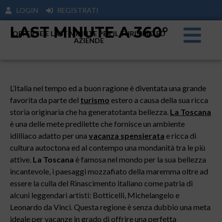
LOGIN
REGISTRATI
LAST MINUTE A 360°
OFFERTE E LAST MINUTE PER IL TURISIMO ED
AZIENDE
L’Italia nel tempo ed a buon ragione è diventata una grande
favorita da parte del
turismo
estero a causa della sua ricca
storia originaria che ha generatotanta bellezza.
La Toscana
è una delle mete predilette che fornisce un ambiente
idilliaco adatto per una
vacanza spensierata
e ricca di
cultura autoctona ed al contempo una mondanità tra le più
attive.
La Toscana
è famosa nel mondo per la sua bellezza
incantevole, i paesaggi mozzafiato della maremma oltre ad
essere la culla del Rinascimento italiano come patria di
alcuni leggendari artisti: Botticelli, Michelangelo e
Leonardo da Vinci. Questa regione è senza dubbio una meta
ideale per vacanze in grado di offrire una perfetta