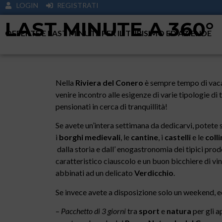
LOGIN
REGISTRATI
LAST MINUTE A 360°
OFFERTE E LAST MINUTE PER IL TURISIMO ED AZIENDE
Nella
Riviera del Conero
è sempre tempo di vaca
venire incontro alle esigenze di varie tipologie di 
pensionati in cerca di tranquillità!
Se avete un’intera settimana da dedicarvi, potete 
i
borghi medievali
, le
cantine
, i
castelli
e le
coll
dalla storia e dall’ enogastronomia dei tipici prodo
caratteristico ciauscolo e un buon bicchiere di vi
abbinati ad un delicato
Verdicchio
.
Se invece avete a disposizione solo un weekend, ec
–
Pacchetto di 3 giorni
tra
sport
e
natura
per gli 