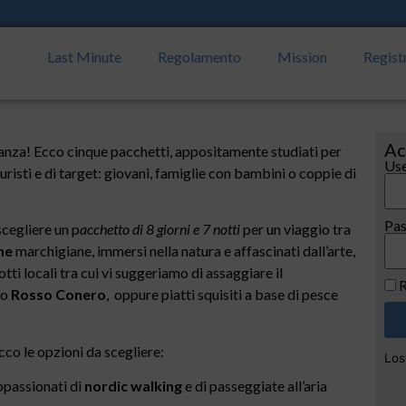
Last Minute
Regolamento
Mission
Regist
Ac
nza! Ecco cinque pacchetti, appositamente studiati per
Use
turisti e di target: giovani, famiglie con bambini o coppie di
Pa
scegliere un p
acchetto di 8 giorni e 7 notti
per un viaggio tra
ine
marchigiane, immersi nella natura e affascinati dall’arte,
tti locali tra cui vi suggeriamo di assaggiare il
R
no
Rosso Conero
, oppure piatti squisiti a base di pesce
co le opzioni da scegliere:
Los
appassionati di
nordic walking
e di passeggiate all’aria