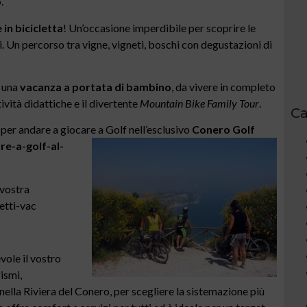
o
.
in bicicletta
! Un’occasione imperdibile per scoprire le
ri. Un percorso tra vigne, vigneti, boschi con degustazioni di
: una
vacanza a portata di bambino
, da vivere in completo
tività didattiche e il divertente
Mountain Bike Family Tour
.
Ca
per andare a giocare a Golf
nell’esclusivo
Conero Golf
re-a-golf-al-
 vostra
etti-vac
vole il vostro
ismi,
lla Riviera del Conero, per scegliere la sistemazione più