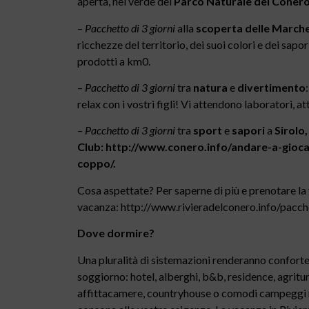
aperta, nel verde del
Parco Naturale del Coner
–
Pacchetto di 3 giorni
alla
scoperta delle Marche 
ricchezze del territorio, dei suoi colori e dei sapo
prodotti a km0.
–
Pacchetto di 3 giorni
tra
natura
e
divertimento
relax con i vostri figli! Vi attendono laboratori, at
– Pacchetto di 3 giorni
tra
sport
e
sapori
a
Sirolo,
Club: http://www.conero.info/andare-a-gioca
coppo/.
Cosa aspettate? Per saperne di più e prenotare la
vacanza: http://www.rivieradelconero.info/pacch
Dove dormire?
Una pluralità di sistemazioni renderanno conforte
soggiorno: hotel, alberghi, b&b, residence, agritur
affittacamere, countryhouse o comodi campeggi ne