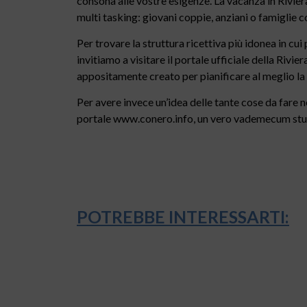
consona alle vostre esigenze. La vacanza in Riviera
multi tasking: giovani coppie, anziani o famiglie 
Per trovare la struttura ricettiva più idonea in cui
invitiamo a visitare il portale ufficiale della Riv
appositamente creato per pianificare al meglio la 
Per avere invece un’idea delle tante cose da fare n
portale www.conero.info, un vero vademecum studi
POTREBBE INTERESSARTI: