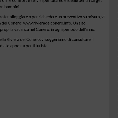
 offre comfort e servizi per tutti ed è ideale per un target
con bambini.
 poter alloggiare o per richiedere un preventivo su misura, vi
iera del Conero: www.rivieradelconero.info. Un sito
propria vacanza nel Conero, in ogni periodo dell’anno.
ella Riviera del Conero, vi suggeriamo di consultare il
ato apposta per il turista.