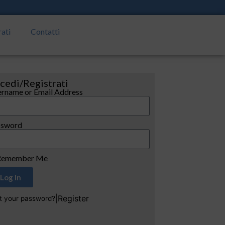
rati
Contatti
cedi/Registrati
rname or Email Address
ssword
emember Me
Log In
|
Register
t your password?