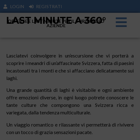
LOGIN
REGISTRATI
LAST MINUTE A 360°
OFFERTE E LAST MINUTE PER IL TURISIMO ED
AZIENDE
Lasciatevi coinvolgere in un’escursione che vi porterà a
scoprire i meandri di un’affascinate Svizzera, fatta di paesini
incastonati tra i monti e che si affacciano delicatamente sui
laghi.
Una grande quantità di laghi è visitabile e ogni ambiente
offre emozioni diverse, in ogni luogo potrete conoscere le
tante culture che compongono una Svizzera ricca e
variegata, dalla tendenza multiculturale.
Un viaggio romantico e rilassante vi permetterà di rivivere
con un tocco di grazia sensazioni pacate.