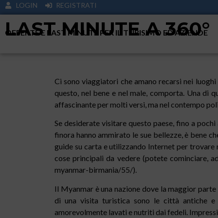
LOGIN
REGISTRATI
LAST MINUTE A 360°
OFFERTE E LAST MINUTE PER IL TURISIMO ED AZIENDE
Ci sono viaggiatori che amano recarsi nei luoghi 
questo, nel bene e nel male, comporta. Una di q
affascinante per molti versi, ma nel contempo poli
Se desiderate visitare questo paese, fino a pochi 
finora hanno ammirato le sue bellezze, è bene ch
guide su carta e utilizzando Internet per trovare r
cose principali da vedere (potete cominciare, a
myanmar-birmania/55/).
Il Myanmar è una nazione dove la maggior parte de
di una visita turistica sono le città antiche e
amorevolmente lavati e nutriti dai fedeli. Impress