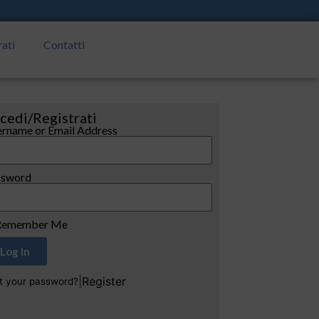
rati
Contatti
cedi/Registrati
rname or Email Address
ssword
emember Me
Log In
|
Register
t your password?