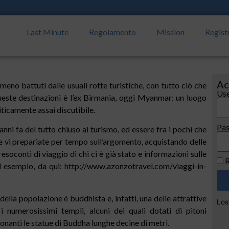
Last Minute
Regolamento
Mission
Regist
Ac
meno battuti dalle usuali rotte turistiche, con tutto ciò che
Use
ueste destinazioni è l’ex Birmania, oggi Myanmar: un luogo
ticamente assai discutibile.
Pa
anni fa del tutto chiuso al turismo, ed essere fra i pochi che
e vi prepariate per tempo sull’argomento, acquistando delle
esoconti di viaggio di chi ci è già stato e informazioni sulle
R
d esempio, da qui: http://www.azonzotravel.com/viaggi-in-
lla popolazione è buddhista e, infatti, una delle attrattive
Los
 i numerosissimi templi, alcuni dei quali dotati di pitoni
ionanti le statue di Buddha lunghe decine di metri.