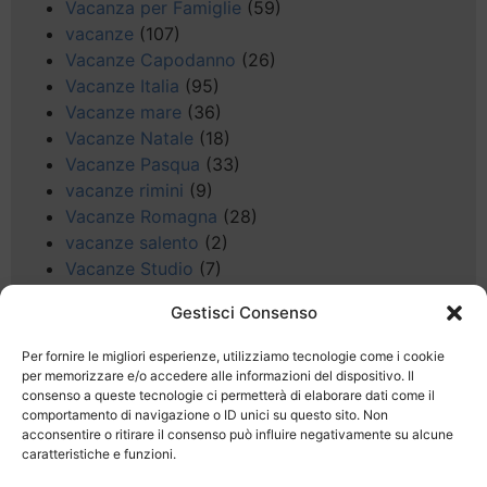
Vacanza per Famiglie
(59)
vacanze
(107)
Vacanze Capodanno
(26)
Vacanze Italia
(95)
Vacanze mare
(36)
Vacanze Natale
(18)
Vacanze Pasqua
(33)
vacanze rimini
(9)
Vacanze Romagna
(28)
vacanze salento
(2)
Vacanze Studio
(7)
vacanze sul Garda
(8)
Gestisci Consenso
Valle d'Aosta
(5)
Veneto
(25)
Per fornire le migliori esperienze, utilizziamo tecnologie come i cookie
Voli low cost
(4)
per memorizzare e/o accedere alle informazioni del dispositivo. Il
consenso a queste tecnologie ci permetterà di elaborare dati come il
Web
(9)
comportamento di navigazione o ID unici su questo sito. Non
week end
(45)
acconsentire o ritirare il consenso può influire negativamente su alcune
Wellness
(11)
caratteristiche e funzioni.