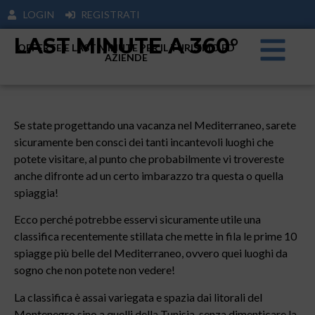
LOGIN
REGISTRATI
LAST MINUTE A 360°
OFFERTE E LAST MINUTE PER IL TURISIMO ED
AZIENDE
Se state progettando una vacanza nel Mediterraneo, sarete
sicuramente ben consci dei tanti incantevoli luoghi che
potete visitare, al punto che probabilmente vi trovereste
anche difronte ad un certo imbarazzo tra questa o quella
spiaggia!
Ecco perché potrebbe esservi sicuramente utile una
classifica recentemente stillata che mette in fila le prime 10
spiagge più belle del Mediterraneo, ovvero quei luoghi da
sogno che non potete non vedere!
La classifica è assai variegata e spazia dai litorali del
Montenegro sino a quelli della Tunisia, senza dimenticare la