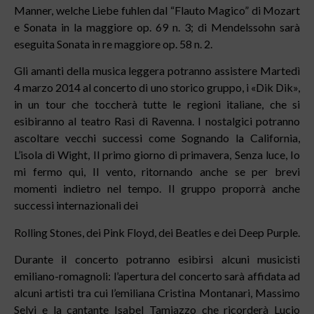
Manner, welche Liebe fuhlen dal “Flauto Magico” di Mozart
e Sonata in la maggiore op. 69 n. 3; di Mendelssohn sarà
eseguita Sonata in re maggiore op. 58 n. 2.
Gli amanti della musica leggera potranno assistere Martedì
4 marzo 2014 al concerto di uno storico gruppo, i «Dik Dik»,
in un tour che toccherà tutte le regioni italiane, che si
esibiranno al teatro Rasi di Ravenna. I nostalgici potranno
ascoltare vecchi successi come Sognando la California,
L’isola di Wight, Il primo giorno di primavera, Senza luce, Io
mi fermo qui, Il vento, ritornando anche se per brevi
momenti indietro nel tempo. Il gruppo proporrà anche
successi internazionali dei
Rolling Stones, dei Pink Floyd, dei Beatles e dei Deep Purple.
Durante il concerto potranno esibirsi alcuni musicisti
emiliano-romagnoli: l’apertura del concerto sarà affidata ad
alcuni artisti tra cui l’emiliana Cristina Montanari, Massimo
Selvi e la cantante Isabel Tamiazzo che ricorderà Lucio