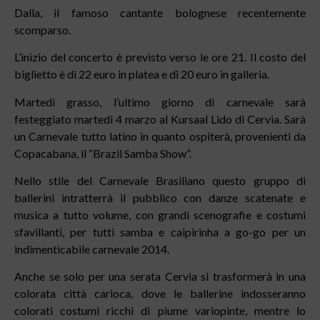
Dalla, il famoso cantante bolognese recentemente
scomparso.
L’inizio del concerto è previsto verso le ore 21. Il costo del
biglietto è di 22 euro in platea e di 20 euro in galleria.
Martedì grasso, l’ultimo giorno di carnevale sarà
festeggiato martedì 4 marzo al Kursaal Lido di Cervia. Sarà
un Carnevale tutto latino in quanto ospiterà, provenienti da
Copacabana, il “Brazil Samba Show”.
Nello stile del Carnevale Brasiliano questo gruppo di
ballerini intratterrà il pubblico con danze scatenate e
musica a tutto volume, con grandi scenografie e costumi
sfavillanti, per tutti samba e caipirinha a go-go per un
indimenticabile carnevale 2014.
Anche se solo per una serata Cervia si trasformerà in una
colorata città carioca, dove le ballerine indosseranno
colorati costumi ricchi di piume variopinte, mentre lo