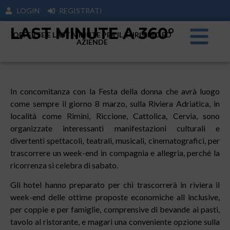
LOGIN
REGISTRATI
LAST MINUTE A 360°
OFFERTE E LAST MINUTE PER IL TURISIMO ED
AZIENDE
In concomitanza con la Festa della donna che avrà luogo
come sempre il giorno 8 marzo, sulla Riviera Adriatica, in
località come Rimini, Riccione, Cattolica, Cervia, sono
organizzate interessanti manifestazioni culturali e
divertenti spettacoli, teatrali, musicali, cinematografici, per
trascorrere un week-end in compagnia e allegria, perché la
ricorrenza si celebra di sabato.
Gli hotel hanno preparato per chi trascorrerà in riviera il
week-end delle ottime proposte economiche all inclusive,
per coppie e per famiglie, comprensive di bevande ai pasti,
tavolo al ristorante, e magari una conveniente opzione sulla