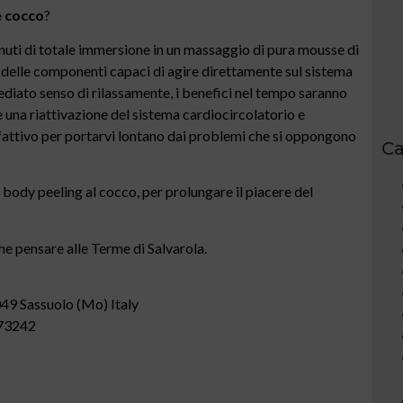
e cocco
?
nuti di totale immersione in un massaggio di pura mousse di
sè delle componenti capaci di agire direttamente sul sistema
mmediato senso di rilassamente, i benefici nel tempo saranno
 una riattivazione del sistema cardiocircolatorio e
lfattivo per portarvi lontano dai problemi che si oppongono
Ca
n body peeling al cocco, per prolungare il piacere del
he pensare alle Terme di Salvarola.
049 Sassuolo (Mo) Italy
873242