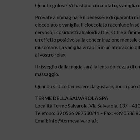
Quanto golosi? Vi bastano
cioccolato, vaniglia 
Provate a immaginare il benessere di quaranta mi
cioccolato e vaniglia. Il cioccolato racchiude in 
nervoso, i cosiddetti alcaloidi attivi. Oltre all’i
un effetto positivo sulla concentrazione mentale e
muscolare. La vaniglia vi rapirà in un abbraccio o
al vostro relax.
Il risveglio dalla magia sarà la lenta dolcezza di u
massaggio.
Quando si dice benessere da gustare, non si può c
TERME DELLA SALVAROLA SPA
Località Terme Salvarola, Via Salvarola, 137 – 41
Telefono: 39 0536 987530/11 – Fax: +39 0536 
Email: info@termesalvarola.it