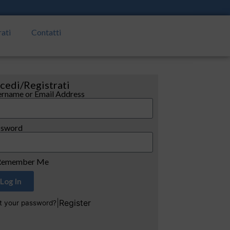
rati
Contatti
cedi/Registrati
rname or Email Address
ssword
emember Me
Log In
|
Register
t your password?