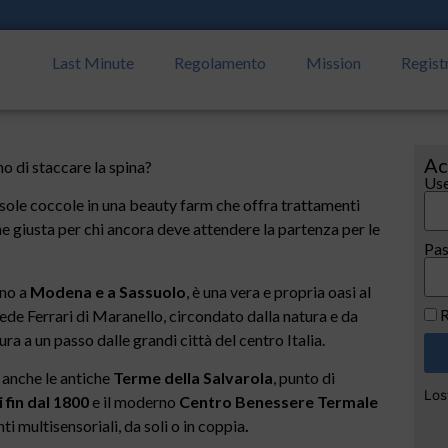
Last Minute
Regolamento
Mission
Regist
Ac
 di staccare la spina?
Use
sole coccole in una beauty farm che offra trattamenti
ne giusta per chi ancora deve attendere la partenza per le
Pa
ino a
Modena e a Sassuolo
, è una vera e propria oasi al
R
 sede Ferrari di Maranello, circondato dalla natura e da
ura a un passo dalle grandi città del centro Italia.
a anche le antiche
Terme della Salvarola
, punto di
Los
 fin dal 1800
e il moderno
Centro Benessere Termale
i multisensoriali, da soli o in coppia
.