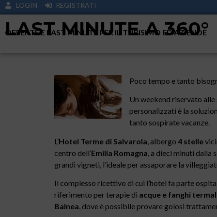
LOGIN
REGISTRATI
LAST MINUTE A 360°
OFFERTE E LAST MINUTE PER IL TURISIMO ED AZIENDE
Poco tempo e tanto bisogno
Un weekend riservato alle 
personalizzati è la soluzio
tanto sospirate vacanze.
L’
Hotel Terme di Salvarola
, albergo
4 stelle
vic
centro dell’
Emilia Romagna
, a dieci minuti dalla
grandi vigneti, l’ideale per assaporare la villeggiat
Il complesso ricettivo di cui l’hotel fa parte ospit
riferimento per terapie di
acque e fanghi termali
Balnea
, dove è possibile provare golosi trattament