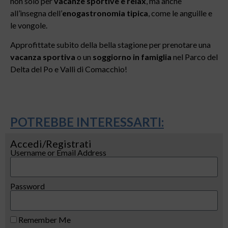
non solo per
vacanze sportive e relax
, ma anche
all’insegna dell’
enogastronomia tipica
, come le anguille e
le vongole.
Approfittate subito della bella stagione per prenotare una
vacanza sportiva
o un
soggiorno in famiglia
nel Parco del
Delta del Po e Valli di Comacchio!
POTREBBE INTERESSARTI:
Accedi/Registrati
Username or Email Address
Password
Remember Me