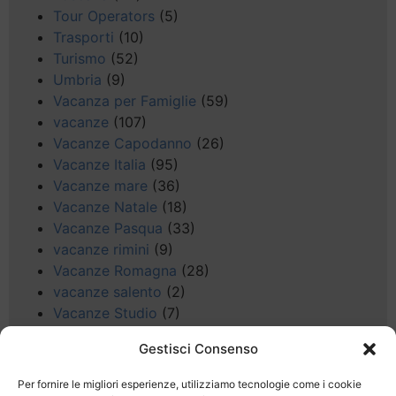
Tour Operators
(5)
Trasporti
(10)
Turismo
(52)
Umbria
(9)
Vacanza per Famiglie
(59)
vacanze
(107)
Vacanze Capodanno
(26)
Vacanze Italia
(95)
Vacanze mare
(36)
Vacanze Natale
(18)
Vacanze Pasqua
(33)
vacanze rimini
(9)
Vacanze Romagna
(28)
vacanze salento
(2)
Vacanze Studio
(7)
vacanze sul Garda
(8)
Gestisci Consenso
Valle d'Aosta
(5)
Veneto
(25)
Per fornire le migliori esperienze, utilizziamo tecnologie come i cookie