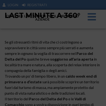
LOGIN
REGISTRATI
LAST MINUTE A 360°
OFFERTE E LAST MINUTE PER IL TURISIMO ED
AZIENDE
Se gli stressanti ritmi di vita che ci costringono a
sopravvivere in città sono sempre più serrati e aumenta
sempre in ognuno la voglia di trascorrere nel
Parco del
Delta del Po
qualche breve
soggiorno all’aria aperta
in
località tra mare e natura, alla scoperta del relax interiore in
compagnia della famiglia o degli amici.
Trovando un po’ di tempo libero, in un
caldo week end di
primavera o d’estate
sarà possibile scoprire un territorio
fuori dal turismo di massa, ma ampiamente protetto dal
punto di vista naturalistico e delle tradizioni locali.
Il territorio del
Parco del Delta del Po
e le
Valli di
Comacchio
sono a vostra disposizione in quel lembo di