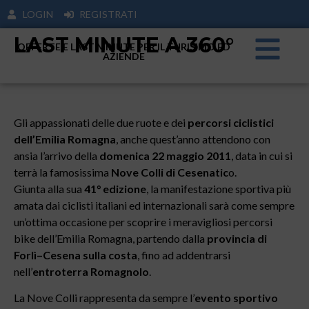
LOGIN
REGISTRATI
LAST MINUTE A 360°
OFFERTE E LAST MINUTE PER IL TURISIMO ED
AZIENDE
Gli appassionati delle due ruote e dei
percorsi ciclistici
dell’Emilia Romagna
, anche quest’anno attendono con
ansia l’arrivo della
domenica 22 maggio 2011
, data in cui si
terrà la famosissima
Nove Colli di Cesenatic
o.
Giunta alla sua
41° edizione
, la manifestazione sportiva più
amata dai ciclisti italiani ed internazionali sarà come sempre
un’ottima occasione per scoprire i meravigliosi percorsi
bike dell’Emilia Romagna, partendo dalla
provincia di
Forlì–Cesena sulla costa
, fino ad addentrarsi
nell’
entroterra Romagnolo
.
La Nove Colli rappresenta da sempre l’
evento sportivo