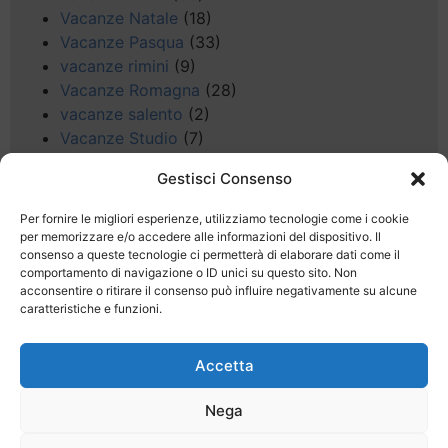
Vacanze Natale
(18)
Vacanze Pasqua
(33)
vacanze rimini
(9)
Vacanze Romagna
(28)
vacanze salento
(2)
Vacanze Studio
(7)
vacanze sul Garda
(8)
Gestisci Consenso
Valle d'Aosta
(5)
Veneto
(25)
Per fornire le migliori esperienze, utilizziamo tecnologie come i cookie
Voli low cost
(4)
per memorizzare e/o accedere alle informazioni del dispositivo. Il
consenso a queste tecnologie ci permetterà di elaborare dati come il
Web
(9)
comportamento di navigazione o ID unici su questo sito. Non
week end
(45)
acconsentire o ritirare il consenso può influire negativamente su alcune
Wellness
(11)
caratteristiche e funzioni.
Accetta
Nega
Last Minute
Regolamento
Mission