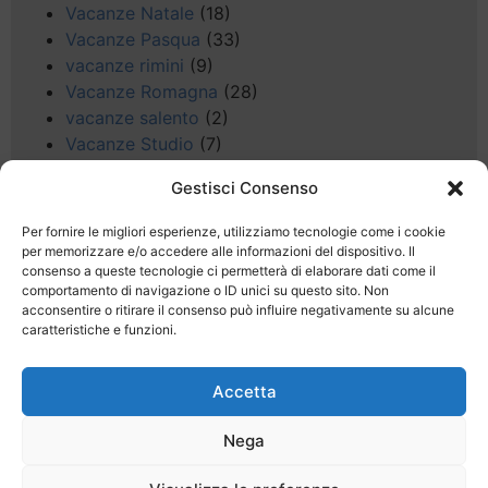
Vacanze Natale
(18)
Vacanze Pasqua
(33)
vacanze rimini
(9)
Vacanze Romagna
(28)
vacanze salento
(2)
Vacanze Studio
(7)
vacanze sul Garda
(8)
Gestisci Consenso
Valle d'Aosta
(5)
Veneto
(25)
Per fornire le migliori esperienze, utilizziamo tecnologie come i cookie
Voli low cost
(4)
per memorizzare e/o accedere alle informazioni del dispositivo. Il
consenso a queste tecnologie ci permetterà di elaborare dati come il
Web
(9)
comportamento di navigazione o ID unici su questo sito. Non
week end
(45)
acconsentire o ritirare il consenso può influire negativamente su alcune
Wellness
(11)
caratteristiche e funzioni.
Accetta
Nega
Last Minute
Regolamento
Mission