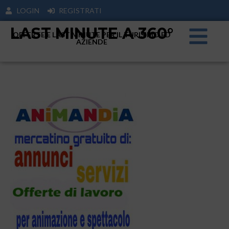
LOGIN
REGISTRATI
LAST MINUTE A 360°
OFFERTE E LAST MINUTE PER IL TURISIMO ED
AZIENDE