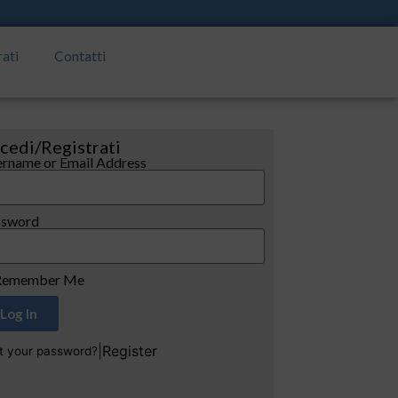
rati
Contatti
cedi/Registrati
rname or Email Address
ssword
emember Me
Log In
|
Register
t your password?