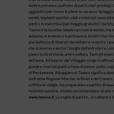
inoltre potranno usufruire di particolari privilegi, 
aggiuntivi per vivere in pieno la vacanza. Spiaggia 
serale, impianti sportivi, club e miniclub sono infa
piedi o in macchina (parcheggio gratuito) i turisti
Taunus è la location ideale non solo in estate, ma
autunno, in inverno o in primavera. Infatti il terri
una bellezza di itinerari da visitare e scoprire. I p
che in inverno e anche i borghi dell’entroterra c
paesi ricchi di storia, arte e cultura. Tanti gli even
dell’anno. All’interno del Villaggio sorge il raffina
gustare ricercati piatti a base di pesce: astici, sogl
di
Portonovo
. Alloggiare al Taunus significa dunq
belli della Regione Marche: la Riviera del Conero.
soffitta le valigie, ma preparatevi a partire di n
festività natalizie. Intanto accontentatevi di una vi
www.taunus.it
. La voglia di partire…vi catturerà