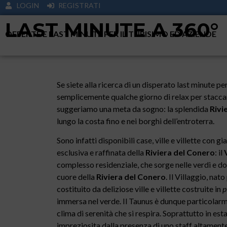
LOGIN
REGISTRATI
LAST MINUTE A 360°
OFFERTE E LAST MINUTE PER IL TURISIMO ED AZIENDE
Se siete alla ricerca di un disperato last minute pe
semplicemente qualche giorno di relax per staccare
suggeriamo una meta da sogno: la splendida
Rivi
lungo la costa fino e nei borghi dell’entroterra.
Sono infatti disponibili case, ville e villette con 
esclusiva e raffinata della
Riviera del Conero
: il
complesso residenziale, che sorge nelle verdi e dol
cuore della
Riviera del Conero
. Il Villaggio, nat
costituito da deliziose ville e villette costruite in
p
immersa nel verde. Il Taunus è dunque particolarm
clima di serenità che si respira. Soprattutto in esta
impreziosita dalla presenza di uno staff altamente 