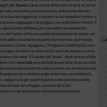
legati alla
Taunus Card
, che dà diritto ad una serie di servizi
privata, ristorante, pizzeria, piscina, animazione diurna e
tti inclusi nel soggiorno. In estate con un simpatico trenino, a
 potranno raggiungere la spiaggia, con ombrellone e lettini. Il
 in ogni periodo dell’anno, per concedersi un weekend in
torio del Conero offre una varietà di esperienze da vivere con
Ca
aesini della costa hanno un particolare fascino, sia in estate
ome Loreto, Osimo, Agugliano, Offagna e Castelfidardo, sono
ti, le sagre, le feste e le rievocazioni storiche durante il corso
tissimo ristorante “
Il Giardino del Taunus
” dove sarà possibile
iole e tra i
moscioli
, pescati nelle acque della vicina località
ue avere l’opportunità di vivere in pieno uno dei territori più
 Dunque anche se l’estate volge al termine, non mettete in
uovo, magari solo per qualche giorno o durante le prossime
sita virtuale del villaggio, consultando il sito
 di nuovo e con un semplice click potrete prenotare!