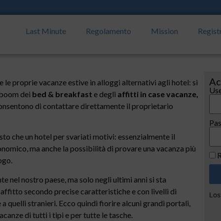
Last Minute
Regolamento
Mission
Regist
Ac
 le proprie vacanze estive in alloggi alternativi agli hotel: si
Use
o boom dei
bed & breakfast
e degli
affitti in case vacanze,
consentono di contattare direttamente il proprietario
Pa
to che un hotel per svariati motivi: essenzialmente il
onomico, ma anche la possibilità di provare una vacanza più
R
ogo.
e nel nostro paese, ma solo negli ultimi anni si sta
affitto secondo precise caratteristiche e con livelli di
Los
he a quelli stranieri. Ecco quindi fiorire alcuni grandi portali,
anze di tutti i tipi e per tutte le tasche.