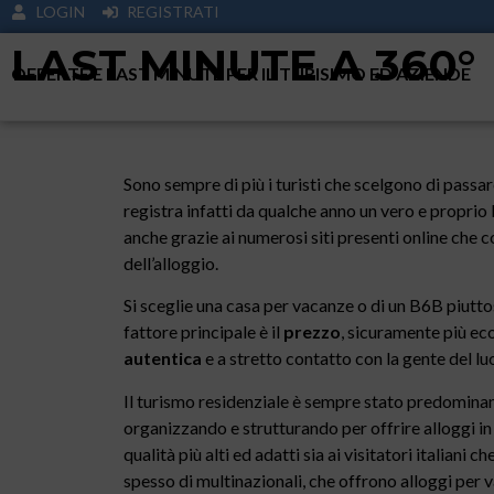
LOGIN
REGISTRATI
LAST MINUTE A 360°
OFFERTE E LAST MINUTE PER IL TURISIMO ED AZIENDE
Sono sempre di più i turisti che scelgono di passare
registra infatti da qualche anno un vero e propri
anche grazie ai numerosi siti presenti online che 
dell’alloggio.
Si sceglie una casa per vacanze o di un B6B piuttos
fattore principale è il
prezzo
, sicuramente più ec
autentica
e a stretto contatto con la gente del lu
Il turismo residenziale è sempre stato predominant
organizzando e strutturando per offrire alloggi in 
qualità più alti ed adatti sia ai visitatori italiani c
spesso di multinazionali, che offrono alloggi per vac