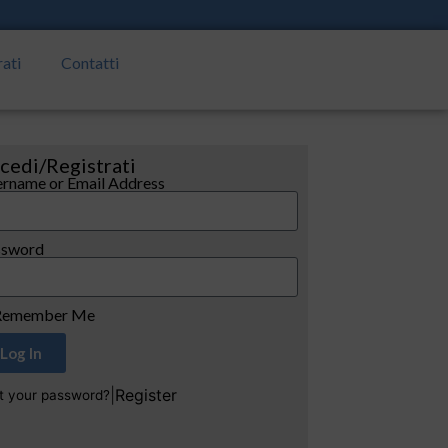
rati
Contatti
cedi/Registrati
rname or Email Address
ssword
emember Me
Log In
|
Register
t your password?