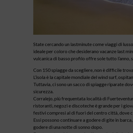
State cercando un lastminute come viaggi di lusso
ideale per coloro che desiderano vacanze last minut
vulcanica di basso profilo offre sole tutto l’anno
Con 150 spiagge da scegliere, non è difficile trova
L’isola è la capitale mondiale del wind surf, ospi
Tuttavia, ci sono un sacco di spiagge riparate dove
sicurezza.
Corralejo, più frequentata località di Fuerteventur
ristoranti, negozi e discoteche è grande per i giova
festivi compresi al di fuori del centro città, dove 
Essi possono continuare a godere di gite in barca,
godere di una notte di sonno dopo.