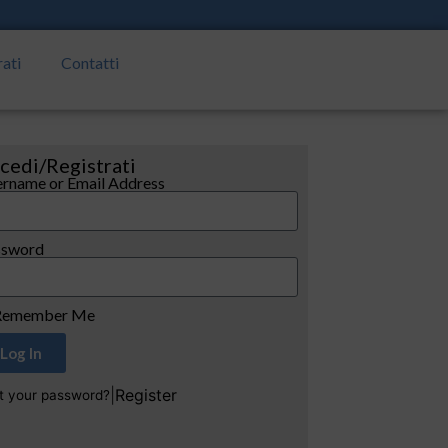
rati
Contatti
cedi/Registrati
rname or Email Address
ssword
emember Me
Log In
|
Register
t your password?