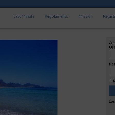
Last Minute
Regolamento
Mission
Regist
Ac
Use
Pa
R
Los