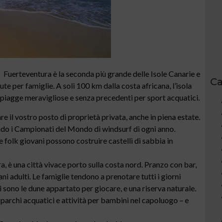
 Fuerteventura è la seconda più grande delle Isole Canarie e
Ca
e per famiglie. A soli 100 km dalla costa africana, l’isola
, spiagge meravigliose e senza precedenti per sport acquatici.
re il vostro posto di proprietà privata, anche in piena estate.
tando i Campionati del Mondo di windsurf di ogni anno.
 folk giovani possono costruire castelli di sabbia in
a, è una città vivace porto sulla costa nord. Pranzo con bar,
ni adulti. Le famiglie tendono a prenotare tutti i giorni
ci sono le dune appartato per giocare, e una riserva naturale.
 parchi acquatici e attività per bambini nel capoluogo – e