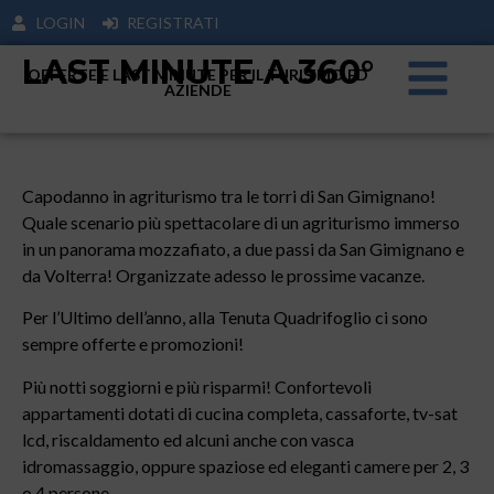
LOGIN
REGISTRATI
LAST MINUTE A 360°
OFFERTE E LAST MINUTE PER IL TURISIMO ED
AZIENDE
Capodanno in agriturismo tra le torri di San Gimignano!
Quale scenario più spettacolare di un agriturismo immerso
in un panorama mozzafiato, a due passi da San Gimignano e
da Volterra! Organizzate adesso le prossime vacanze.
Per l’Ultimo dell’anno, alla Tenuta Quadrifoglio ci sono
sempre offerte e promozioni!
Più notti soggiorni e più risparmi! Confortevoli
appartamenti dotati di cucina completa, cassaforte, tv-sat
lcd, riscaldamento ed alcuni anche con vasca
idromassaggio, oppure spaziose ed eleganti camere per 2, 3
o 4 persone.