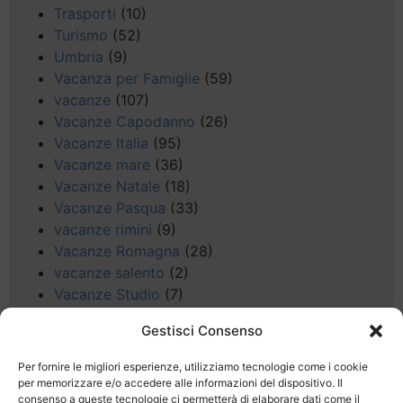
Trasporti
(10)
Turismo
(52)
Umbria
(9)
Vacanza per Famiglie
(59)
vacanze
(107)
Vacanze Capodanno
(26)
Vacanze Italia
(95)
Vacanze mare
(36)
Vacanze Natale
(18)
Vacanze Pasqua
(33)
vacanze rimini
(9)
Vacanze Romagna
(28)
vacanze salento
(2)
Vacanze Studio
(7)
vacanze sul Garda
(8)
Gestisci Consenso
Valle d'Aosta
(5)
Veneto
(25)
Per fornire le migliori esperienze, utilizziamo tecnologie come i cookie
Voli low cost
(4)
per memorizzare e/o accedere alle informazioni del dispositivo. Il
consenso a queste tecnologie ci permetterà di elaborare dati come il
Web
(9)