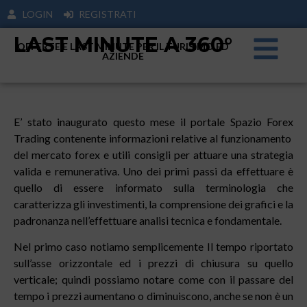
LOGIN
REGISTRATI
LAST MINUTE A 360°
OFFERTE E LAST MINUTE PER IL TURISIMO ED
AZIENDE
E’ stato inaugurato questo mese il portale Spazio Forex
Trading contenente informazioni relative al funzionamento
del mercato forex e utili consigli per attuare una strategia
valida e remunerativa. Uno dei primi passi da effettuare è
quello di essere informato sulla terminologia che
caratterizza gli investimenti, la comprensione dei grafici e la
padronanza nell’effettuare analisi tecnica e fondamentale.
Nel primo caso notiamo semplicemente Il tempo riportato
sull’asse orizzontale ed i prezzi di chiusura su quello
verticale; quindi possiamo notare come con il passare del
tempo i prezzi aumentano o diminuiscono, anche se non è un