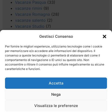
Vacanze Pasqua
(33)
vacanze rimini
(9)
Vacanze Romagna
(28)
vacanze salento
(2)
Vacanze Studio
(7)
vacanze sul Garda
(8)
Gestisci Consenso
Valle d'Aosta
(5)
Veneto
(25)
Per fornire le migliori esperienze, utilizziamo tecnologie come i cookie
Voli low cost
(4)
per memorizzare e/o accedere alle informazioni del dispositivo. Il
consenso a queste tecnologie ci permetterà di elaborare dati come il
Web
(9)
comportamento di navigazione o ID unici su questo sito. Non
week end
(45)
acconsentire o ritirare il consenso può influire negativamente su alcune
Wellness
(11)
caratteristiche e funzioni.
Accetta
Nega
Last Minute
Regolamento
Mission
Visualizza le preferenze
Registrati
Contatti