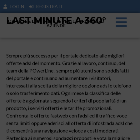
LOGIN
REGISTRATI
LAST MINUTE A 360°
OFFERTE E LAST MINUTE PER IL TURISIMO ED
AZIENDE
Sempre più successo per il portale dedicato alle migliori
offerte adsl del momento. Grazie al lavoro, continuo, del
team della POwerLine, sempre più utenti sono soddisfatti
del portale e continuano ad aumentare i visitatori,
interessati alla scelta della migliore opzione adsl e telefono
o solo trasferimento dati. Ogni mese la classifica delle
offerte è aggiornata seguendo i criteri di popolarità di un
prodotto, i servizi offerti e le tariffe promozionali.
Confronta le offerte fastweb con l’adsl ed il traffico voce
senza limiti oppure aderisci all’offerta di infostrada adsl che
ti consentirà una navigazione veloce a costi moderati.
Partecipa ai numerosi sondaggi proposti e vota la migliore