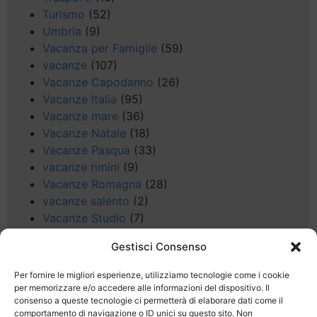
Turismo
(52)
Umbria
(9)
Vacanza per Famiglie
(59)
vacanze
(107)
Vacanze Capodanno
(26)
Vacanze Italia
(95)
Vacanze mare
(36)
Vacanze Natale
(18)
Vacanze Pasqua
(33)
vacanze rimini
(9)
Vacanze Romagna
(28)
vacanze salento
(2)
Vacanze Studio
(7)
vacanze sul Garda
(8)
Gestisci Consenso
Valle d'Aosta
(5)
Veneto
(25)
Per fornire le migliori esperienze, utilizziamo tecnologie come i cookie
Voli low cost
(4)
per memorizzare e/o accedere alle informazioni del dispositivo. Il
consenso a queste tecnologie ci permetterà di elaborare dati come il
Web
(9)
comportamento di navigazione o ID unici su questo sito. Non