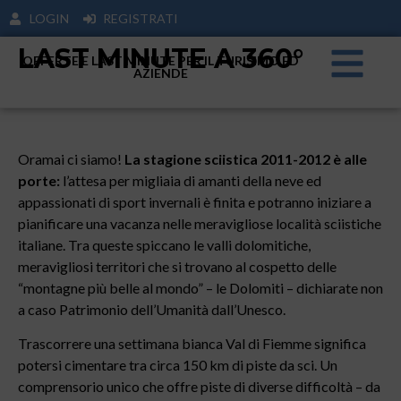
LOGIN
REGISTRATI
LAST MINUTE A 360°
OFFERTE E LAST MINUTE PER IL TURISIMO ED
AZIENDE
Oramai ci siamo!
La stagione sciistica 2011-2012 è alle
porte:
l’attesa per migliaia di amanti della neve ed
appassionati di sport invernali è finita e potranno iniziare a
pianificare una vacanza nelle meravigliose località sciistiche
italiane. Tra queste spiccano le valli dolomitiche,
meravigliosi territori che si trovano al cospetto delle
“montagne più belle al mondo” – le Dolomiti – dichiarate non
a caso Patrimonio dell’Umanità dall’Unesco.
Trascorrere una settimana bianca Val di Fiemme significa
potersi cimentare tra circa 150 km di piste da sci. Un
comprensorio unico che offre piste di diverse difficoltà – da