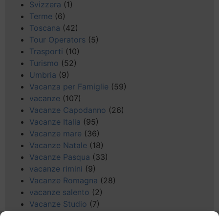
Svizzera
(1)
Terme
(6)
Toscana
(42)
Tour Operators
(5)
Trasporti
(10)
Turismo
(52)
Umbria
(9)
Vacanza per Famiglie
(59)
vacanze
(107)
Vacanze Capodanno
(26)
Vacanze Italia
(95)
Vacanze mare
(36)
Vacanze Natale
(18)
Vacanze Pasqua
(33)
vacanze rimini
(9)
Vacanze Romagna
(28)
vacanze salento
(2)
Vacanze Studio
(7)
vacanze sul Garda
(8)