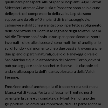
quelle nere per esperti alle blu per principianti: Alpe Cermis,
Skicenter Latemar, Alpe Lusia e Predazzo sono solo alcune
delle parti del comprensorio della valle. Le piste sono
supportare da oltre 40 impianti di risalita, seggiovie,
cabinovie e skilift che garantiscono il perfetto svolgimento
delle operazioni ed il deflusso regolare degli sciatori. Ma la
Val die Fiemme non è solo un’oasi per appassionati di sport
invernali – oltre alle discese vi sono molti km di anelli per lo
sci di fondo – dal momento che a due passi si trovano anche
due splendidi parchi naturali, quello di Paneveggio Pale di
San Martino e quello altoatesino del Monte Corno, dove si
può passeggiare con le racchette da neve – le ciaspole ed
andare alla scoperta dell’incantevole natura della Val di
Fiemme.
Emozione unica è anche quella di trascorrere la settimana
bianca Val di Fassa. Posta anch’essa nel Trentino nord-
orientale, la valle è circondata dai Monti Pallidi, uno dei
gruppidelle Dolomiti più importanti, di cui fa parte anche la