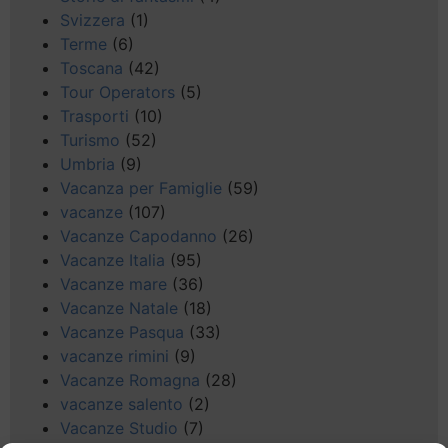
Svizzera
(1)
Terme
(6)
Toscana
(42)
Tour Operators
(5)
Trasporti
(10)
Turismo
(52)
Umbria
(9)
Vacanza per Famiglie
(59)
vacanze
(107)
Vacanze Capodanno
(26)
Vacanze Italia
(95)
Vacanze mare
(36)
Vacanze Natale
(18)
Vacanze Pasqua
(33)
vacanze rimini
(9)
Vacanze Romagna
(28)
vacanze salento
(2)
Vacanze Studio
(7)