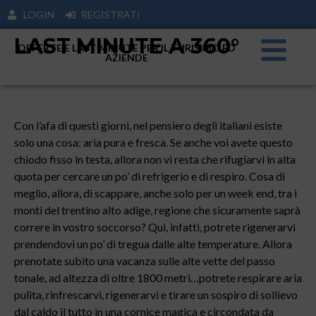
LOGIN
REGISTRATI
LAST MINUTE A 360°
OFFERTE E LAST MINUTE PER IL TURISIMO ED
AZIENDE
Con l’afa di questi giorni, nel pensiero degli italiani esiste
solo una cosa: aria pura e fresca. Se anche voi avete questo
chiodo fisso in testa, allora non vi resta che rifugiarvi in alta
quota per cercare un po’ di refrigerio e di respiro. Cosa di
meglio, allora, di scappare, anche solo per un week end, tra i
monti del trentino alto adige, regione che sicuramente saprà
correre in vostro soccorso? Qui, infatti, potrete rigenerarvi
prendendovi un po’ di tregua dalle alte temperature. Allora
prenotate subito una vacanza sulle alte vette del passo
tonale, ad altezza di oltre 1800 metri…potrete respirare aria
pulita, rinfrescarvi, rigenerarvi e tirare un sospiro di sollievo
dal caldo il tutto in una cornice magica e circondata da