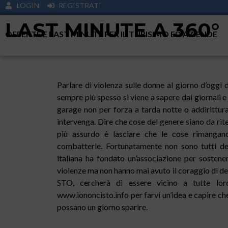
LOGIN
REGISTRATI
LAST MINUTE A 360°
OFFERTE E LAST MINUTE PER IL TURISIMO ED AZIENDE
Parlare di violenza sulle donne al giorno d’ogg
sempre più spesso si viene a sapere dai giornali e
garage non per forza a tarda notte o addirittur
intervenga. Dire che cose del genere siano da rit
più assurdo è lasciare che le cose rimangan
combatterle. Fortunatamente non sono tutti de
italiana ha fondato un’associazione per sostener
violenze ma non hanno mai avuto il coraggio di de
STO, cercherà di essere vicino a tutte loro
www.iononcisto.info per farvi un’idea e capire che
possano un giorno sparire.