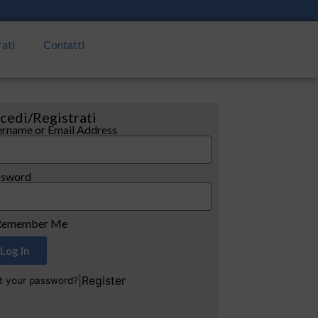
rati
Contatti
cedi/Registrati
rname or Email Address
ssword
emember Me
Log In
|
Register
t your password?