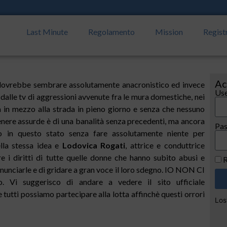
Last Minute
Regolamento
Mission
Regist
Ac
i dovrebbe sembrare assolutamente anacronistico ed invece
Use
 dalle tv di aggressioni avvenute fra le mura domestiche, nei
a in mezzo alla strada in pieno giorno e senza che nessuno
enere assurde è di una banalità senza precedenti, ma ancora
Pa
o in questo stato senza fare assolutamente niente per
lla stessa idea e
Lodovica Rogati
, attrice e conduttrice
e i diritti di tutte quelle donne che hanno subito abusi e
R
nunciarle e di gridare a gran voce il loro sdegno. IO NON CI
. Vi suggerisco di andare a vedere il sito ufficiale
 tutti possiamo partecipare alla lotta affinchè questi orrori
Los