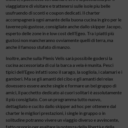
viaggiatore di visitare e trattenersi sulle isole piu belle
usufruendo di sconti e coupon dedicati. Il charter
accompagnerà ogni amante della buona cucina in giro per le
taverne più gustose, consigliate anche dallo skipper Jacopo,
esperto delle zone in e low cost dell’Egeo. Tra i piatti più
gustosi non mancheranno ovviamente quelli di terra, ma
anche il famoso stufato di manzo.
Inoltre, anche sulla Plenis Velis sarà possibile godersi la
cucina accessoriata di cui la barca a vela è munita. Pesci
tipici dell’Egeo infatti sono il sarago, la sogliola, i calamari e i
gamberi. Ma se gli amanti del cibo e gli amanti del relax
dovessero essere anche single e formare un bel gruppo di
amici, il pacchetto dedicato ai cuori solitari è assolutamente
il più consigliato. Con un programma tutto nuovo,
dettagliato e cucito dallo skipper ad hoc per ottenere dal
charter le migliori prestazioni, i single in gruppo o in
solitudine potranno vivere un viaggio diverso e avvincente,
fatto proprio per esaltare la potenza della libertà e della