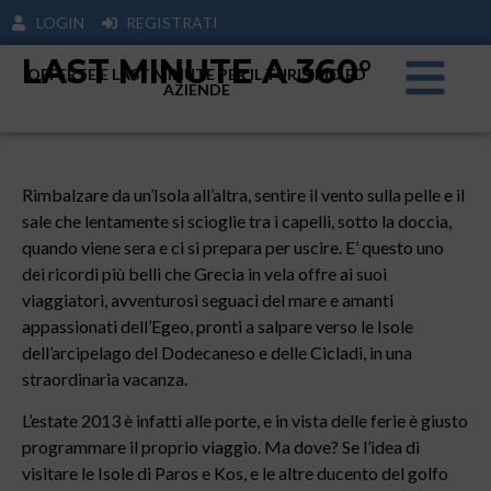
LOGIN
REGISTRATI
LAST MINUTE A 360°
OFFERTE E LAST MINUTE PER IL TURISIMO ED
AZIENDE
Rimbalzare da un’Isola all’altra, sentire il vento sulla pelle e il
sale che lentamente si scioglie tra i capelli, sotto la doccia,
quando viene sera e ci si prepara per uscire. E’ questo uno
dei ricordi più belli che Grecia in vela offre ai suoi
viaggiatori, avventurosi seguaci del mare e amanti
appassionati dell’Egeo, pronti a salpare verso le Isole
dell’arcipelago del Dodecaneso e delle Cicladi, in una
straordinaria vacanza.
L’estate 2013 è infatti alle porte, e in vista delle ferie è giusto
programmare il proprio viaggio. Ma dove? Se l’idea di
visitare le Isole di Paros e Kos, e le altre ducento del golfo