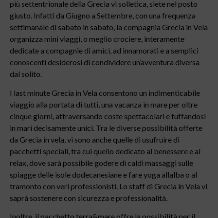
più settentrionale della Grecia vi solletica, siete nel posto
giusto. Infatti da Giugno a Settembre, con una frequenza
settimanale di sabato in sabato, la compagnia Grecia in Vela
organizza mini viaggi, o meglio crociere, interamente
dedicate a compagnie di amici, ad innamorati e a semplici
conoscenti desiderosi di condividere un’avventura diversa
dal solito.
I last minute Grecia in Vela consentono un indimenticabile
viaggio alla portata di tutti, una vacanza in mare per oltre
cinque giorni, attraversando coste spettacolari e tuffandosi
in mari decisamente unici. Tra le diverse possibilità offerte
da Grecia in vela, vi sono anche quelle di usufruire di
pacchetti speciali, tra cui quello dedicato al benessere e al
relax, dove sarà possibile godere di caldi massaggi sulle
spiagge delle isole dodecanesiane e fare yoga allalba o al
tramonto con veri professionisti. Lo staff di Grecia in Vela vi
saprà sostenere con sicurezza e professionalità.
Inoltre, il pacchetto terra&mare offre la possibilità per il