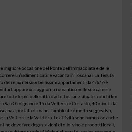
e migliore occasione del Ponte dell’Immacolata e delle
correre un’indimenticabile vacanza in Toscana? La Tenuta
o del relax nei suoi bellissimi appartamenti da 4/6/7/9
i comfort oppure un soggiorno romantico nelle sue camere
are tutte le più belle città d’arte Toscane situate a pochi km
m da San Gimignano e 15 da Volterra e Certaldo, 40 minuti da
Toscana a portata di mano. L’ambiente è molto suggestivo,
e su Volterra e la Val d’Era. Le attività sono numerose anche
antine dove fare degustazioni di olio, vino e prodotti locali,
ve acquistare prodotti biologici, corsi di cucina, maneggio,