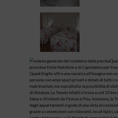
Qual
prossime Feste Natalizie e di Capodanno per tras
Quadrifoglio offre una vacanza all’insegna non sol
persone con ampi spazi privati e dotati di tutti 
matrimoniali, ma soprattutto la possibilità di visit
di distanza. La Tenuta infatti si trova a soli 10 k
Siena e 50 minuti da Firenze e Pisa. Insomma, la 
dagli appartamenti si gode di una vista eccezional
grazie a convenzioni con ristoranti, locali tipici, c
centro benessere a soli 10 minuti, negozi tipici do