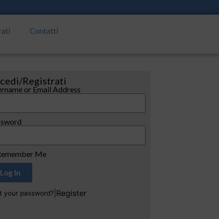
rati
Contatti
cedi/Registrati
rname or Email Address
ssword
emember Me
Log In
|
Register
t your password?