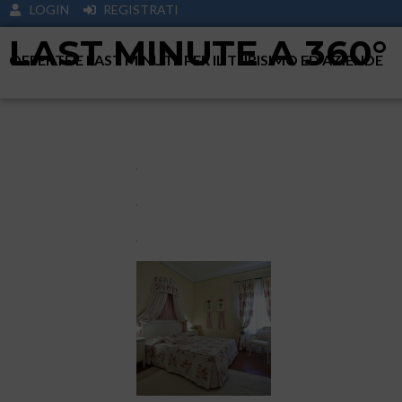
LOGIN
REGISTRATI
LAST MINUTE A 360°
OFFERTE E LAST MINUTE PER IL TURISIMO ED AZIENDE