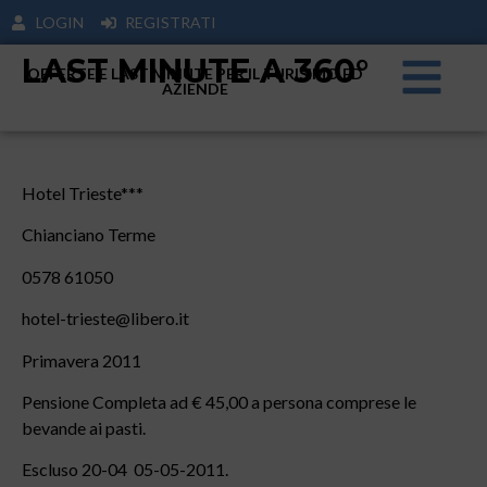
LOGIN
REGISTRATI
LAST MINUTE A 360°
OFFERTE E LAST MINUTE PER IL TURISIMO ED
AZIENDE
Hotel Trieste***
Chianciano Terme
0578 61050
hotel-trieste@libero.it
Primavera 2011
Pensione Completa ad € 45,00 a persona comprese le
bevande ai pasti.
Escluso 20-04 05-05-2011.