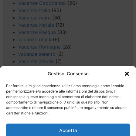
Vacanze Capodanno
(26)
Vacanze Italia
(95)
Vacanze mare
(36)
Vacanze Natale
(18)
Vacanze Pasqua
(33)
vacanze rimini
(9)
Vacanze Romagna
(28)
vacanze salento
(2)
Vacanze Studio
(7)
vacanze sul Garda
(8)
Gestisci Consenso
Valle d'Aosta
(5)
Veneto
(25)
Per fornire le migliori esperienze, utilizziamo tecnologie come i cookie
Voli low cost
(4)
per memorizzare e/o accedere alle informazioni del dispositivo. Il
consenso a queste tecnologie ci permetterà di elaborare dati come il
Web
(9)
comportamento di navigazione o ID unici su questo sito. Non
week end
(45)
acconsentire o ritirare il consenso può influire negativamente su alcune
Wellness
(11)
caratteristiche e funzioni.
Accetta