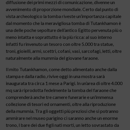
diffusione dei primi mezzi di comunicazione, divenne un
avvenimento di proporzione mondiale. Certo dal punto di
vista archeologico la tomba riveste un’importanza capitale
dal momento che la meravigliosa tomba di Tutankhamon è
una delle poche sepolture dell’antico Egitto pervenuta più o
meno intatta e soprattutto è la più ricca: al suo interno
infatti fu rinvenuto un tesoro con oltre 5.000 tra statue,
troni, gioielli, armi, scettri, cofani, vasi, sarcofagi, letti, oltre
naturalmente alla mummia del giovane faraone.
Il mito Tutankhamon, come detto alimentato anche dalla
stampa e dalla radio, rivive oggi in una mostra sarà
inaugurata tra circa 1 mese a Parigi. In un’area di oltre 4.000
mq sarà riprodotta fedelmente la tomba del faraone che
comprenderà anche tre camere funerarie e un’immensa
collezione di tesori ed ornamenti, oltre alla riproduzione
della mummia. Tra gli oggetti più preziosi che si potranno
ammirare nel museo parigino ci saranno anche un enorme
trono, l bare dei due figli nati morti, un letto sovrastato da