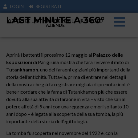
LOGIN
REGISTRATI
LAST MINUTE A 360°
OFFERTE E LAST MINUTE PER IL TURISIMO ED
AZIENDE
Aprirà i battenti il prossimo 12 maggio al
Palazzo delle
Esposizioni
di Parigi una mostra che farà rivivere il mito di
Tutankhamon
, uno dei faraoni egiziani più importanti della
storia dell’antichità. Tuttavia, prima di entrare nei dettagli
della mostra che già fa registrare migliaia di prenotazioni, è
bene ricordare che la fama di Tutankhamon più che essere
dovuto alla sua attività di faraone in vita – visto che salì al
potere all’età di 9 anni con una reggenza e morì soltanto 10
anni dopo – è legata alla scoperta della sua tomba, la più
importante della storia dell’egittologia.
La tomba fu scoperta nel novembre del 1922 e, con la