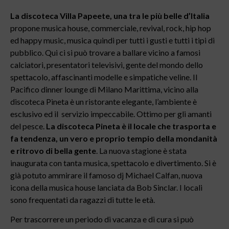
La discoteca Villa Papeete, una tra le più belle d’Italia
propone musica
house, commerciale, revival, rock, hip hop
ed happy music, musica quindi per tutti i gusti e tutti i tipi di
pubblico. Qui ci si può trovare a ballare vicino a famosi
calciatori, presentatori televisivi, gente del mondo dello
spettacolo, affascinanti modelle e simpatiche veline. Il
Pacifico dinner lounge di Milano Marittima, vicino alla
discoteca Pineta è un ristorante elegante, l’ambiente è
esclusivo ed il servizio impeccabile. Ottimo per gli amanti
del pesce.
La discoteca Pineta è il locale che trasporta e
fa tendenza, un vero e proprio tempio della mondanità
e ritrovo di bella gente
. La nuova stagione è stata
inaugurata con tanta musica, spettacolo e divertimento. Si è
già potuto ammirare il famoso dj Michael Calfan, nuova
icona della musica house lanciata da Bob Sinclar. I locali
sono frequentati da ragazzi di tutte le età.
Per trascorrere un periodo di vacanza e di cura si può