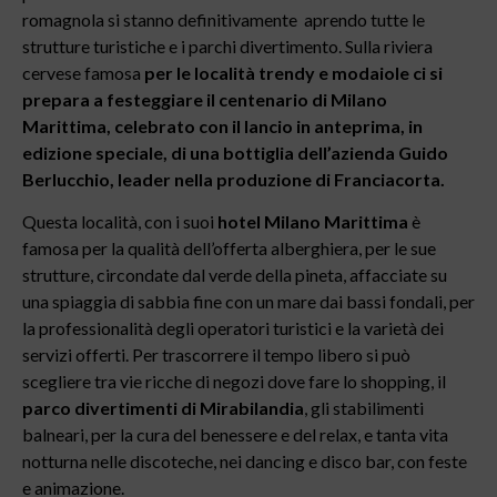
romagnola si stanno definitivamente aprendo tutte le
strutture turistiche e i parchi divertimento. Sulla riviera
cervese famosa
per le località trendy e modaiole ci si
prepara a festeggiare il centenario di Milano
Marittima, celebrato con il lancio in anteprima, in
edizione speciale, di una bottiglia dell’azienda Guido
Berlucchio, leader nella produzione di Franciacorta.
Questa località, con i suoi
hotel Milano Marittima
è
famosa per la qualità dell’offerta alberghiera, per le sue
strutture, circondate dal verde della pineta, affacciate su
una spiaggia di sabbia fine con un mare dai bassi fondali, per
la professionalità degli operatori turistici e la varietà dei
servizi offerti. Per trascorrere il tempo libero si può
scegliere tra vie ricche di negozi dove fare lo shopping, il
parco divertimenti di Mirabilandia
, gli stabilimenti
balneari, per la cura del benessere e del relax, e tanta vita
notturna nelle discoteche, nei dancing e disco bar, con feste
e animazione.