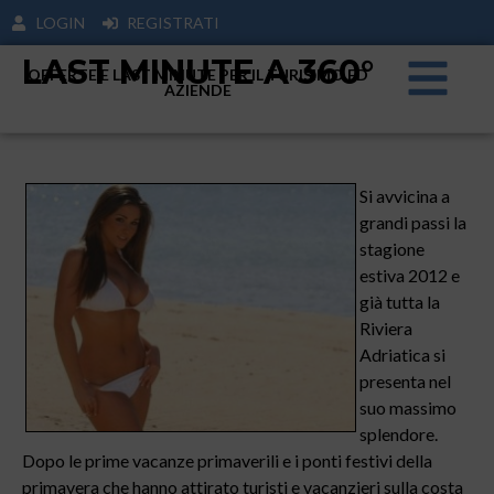
LOGIN
REGISTRATI
LAST MINUTE A 360°
OFFERTE E LAST MINUTE PER IL TURISIMO ED
AZIENDE
Si avvicina a
grandi passi la
stagione
estiva 2012 e
già tutta la
Riviera
Adriatica si
presenta nel
suo massimo
splendore.
Dopo le prime vacanze primaverili e i ponti festivi della
primavera che hanno attirato turisti e vacanzieri sulla costa