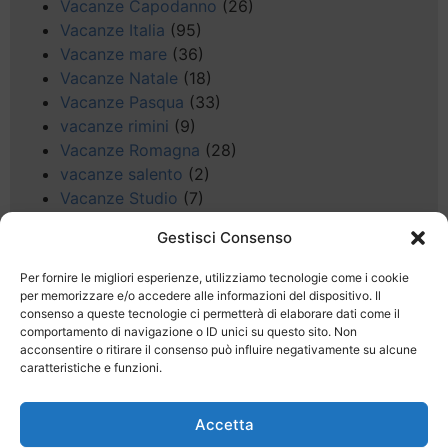
Vacanze Capodanno
(26)
Vacanze Italia
(95)
Vacanze mare
(36)
Vacanze Natale
(18)
Vacanze Pasqua
(33)
vacanze rimini
(9)
Vacanze Romagna
(28)
vacanze salento
(2)
Vacanze Studio
(7)
vacanze sul Garda
(8)
Gestisci Consenso
Valle d'Aosta
(5)
Veneto
(25)
Per fornire le migliori esperienze, utilizziamo tecnologie come i cookie
Voli low cost
(4)
per memorizzare e/o accedere alle informazioni del dispositivo. Il
consenso a queste tecnologie ci permetterà di elaborare dati come il
Web
(9)
comportamento di navigazione o ID unici su questo sito. Non
week end
(45)
acconsentire o ritirare il consenso può influire negativamente su alcune
Wellness
(11)
caratteristiche e funzioni.
Accetta