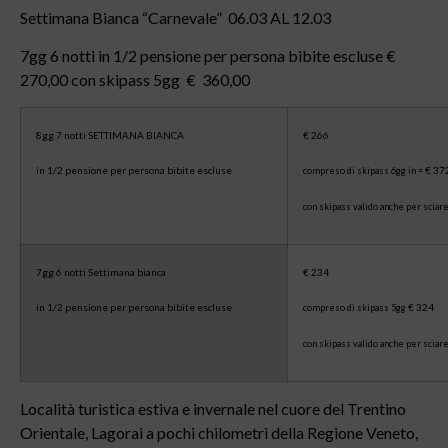
Settimana Bianca “Carnevale” 06.03 AL 12.03
7gg 6 notti in 1/2 pensione per persona bibite escluse €
270,00 con skipass 5gg € 360,00
8gg 7 notti SETTIMANA BIANCA
€ 266
in 1/2 pensione per persona bibite escluse
€ 37
compreso di skipass 6gg in =
con skipass valido anche per sciar
7gg 6 notti Settimana bianca
€ 234
in 1/2 pensione per persona bibite escluse
€ 324
compreso di skipass 5gg
con skipass valido anche per sciar
Località turistica estiva e invernale nel cuore del Trentino
Orientale, Lagorai a pochi chilometri della Regione Veneto,