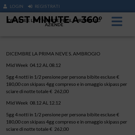
LOGIN
REGISTRATI
LAST MINUTE A 360°
OFFERTE E LAST MINUTE PER IL TURISIMO ED
AZIENDE
DICEMBRE LA PRIMA NEVE S. AMBROGIO
Mid Week 04.12 AL 08.12
5gg 4 notti in 1/2 pensione per persona bibite escluse €
180,00 con skipass 4gg compreso e in omaggio skipass per
sciare di notte totale € 262,00
Mid Week 08.12 AL 12.12
5gg 4 notti in 1/2 pensione per persona bibite escluse €
180,00 con skipass 4gg compreso e in omaggio skipass per
sciare di notte totale € 262,00