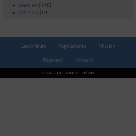
week end
(45)
Wellness
(11)
Last Minute
Regolamento
Mission
Registrati
Contatti
SPECIALE LAST MINUTE - SH WEB