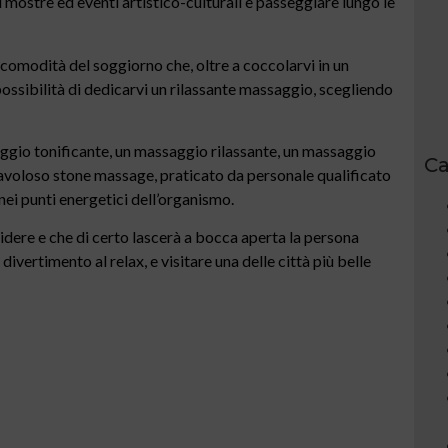
mostre ed eventi artistico-culturali e passeggiare lungo le
comodità del soggiorno che, oltre a coccolarvi in un
ossibilità di dedicarvi un rilassante massaggio, scegliendo
ggio tonificante, un massaggio rilassante, un massaggio
Ca
 favoloso stone massage, praticato da personale qualificato
 nei punti energetici dell’organismo.
idere e che di certo lascerà a bocca aperta la persona
ivertimento al relax, e visitare una delle città più belle