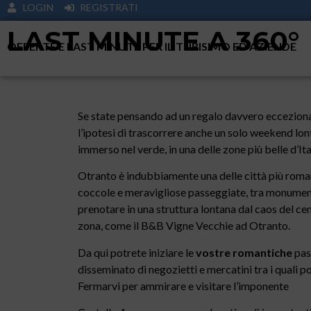
LOGIN
REGISTRATI
LAST MINUTE A 360°
OFFERTE E LAST MINUTE PER IL TURISIMO ED AZIENDE
Se state pensando ad un regalo davvero ecceziona
l’ipotesi di trascorrere anche un solo weekend lon
immerso nel verde, in una delle zone più belle d’Ita
Otranto è indubbiamente una delle città più roman
coccole e meravigliose passeggiate, tra monumenti
prenotare in una struttura lontana dal caos del cen
zona, come il B&B Vigne Vecchie ad Otranto.
Da qui potrete iniziare le
vostre romantiche
pass
disseminato di negozietti e mercatini tra i quali po
Fermarvi per ammirare e visitare l’imponente