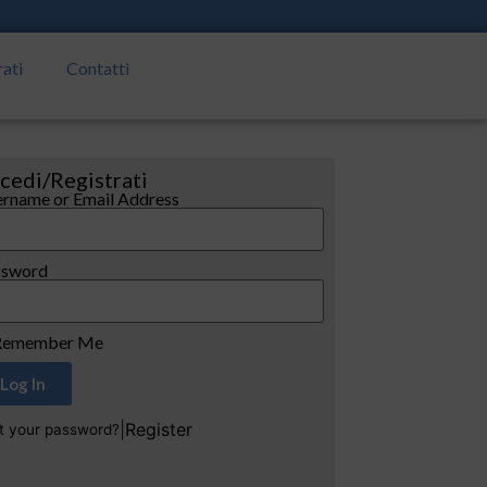
rati
Contatti
cedi/Registrati
rname or Email Address
ssword
emember Me
Log In
|
Register
t your password?