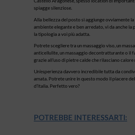
Castello Aragonese, spesso location di importanti 
spiagge silenziose.
Alla bellezza del posto si aggiunge ovviamente la 
ambiente elegante e ben arredato, vi da anche la p
la tipologia a voi più adatta.
Potrete scegliere tra un massaggio viso, un massa
anticellulite, un massaggio decontratturante o il
grazie all’uso di pietre calde che rilasciano calore
Un’esperienza davvero incredibile tutta da condiv
amata. Potrete unire in questo modo il piacere del d
d’Italia. Perfetto vero?
POTREBBE INTERESSARTI: