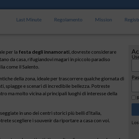
Last Minute
Regolamento
Mission
Regist
Ac
le per la
festa degli innamorati
, dovreste considerare
Use
tano da casa, rifugiandovi magari in piccolo paradiso
lia come il Salento.
Pa
tiche della zona, ideale per trascorrere qualche giornata di
, spiagge e scenari di incredibile bellezza. Potreste
tro ma molto vicina ai principali luoghi di interesse della
R
eggiate in uno dei centri storici più belli d’Italia,
trete scegliere i souvenir da riportare a casa con voi.
Los