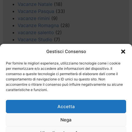
Vacanze Natale
(18)
Vacanze Pasqua
(33)
vacanze rimini
(9)
Vacanze Romagna
(28)
vacanze salento
(2)
Vacanze Studio
(7)
vacanze sul Garda
(8)
Gestisci Consenso
Valle d'Aosta
(5)
Veneto
(25)
Per fornire le migliori esperienze, utilizziamo tecnologie come i cookie
Voli low cost
(4)
per memorizzare e/o accedere alle informazioni del dispositivo. Il
consenso a queste tecnologie ci permetterà di elaborare dati come il
Web
(9)
comportamento di navigazione o ID unici su questo sito. Non
week end
(45)
acconsentire o ritirare il consenso può influire negativamente su alcune
Wellness
(11)
caratteristiche e funzioni.
Accetta
Nega
Last Minute
Regolamento
Mission