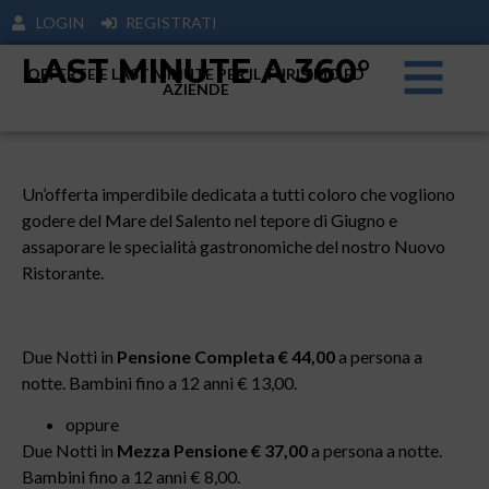
LOGIN
REGISTRATI
LAST MINUTE A 360°
OFFERTE E LAST MINUTE PER IL TURISIMO ED
AZIENDE
Un’offerta imperdibile dedicata a tutti coloro che vogliono
godere del Mare del Salento nel tepore di Giugno e
assaporare le specialità gastronomiche del nostro Nuovo
Ristorante.
Due Notti in
Pensione Completa
€ 44,00
a persona a
notte. Bambini fino a 12 anni € 13,00.
oppure
Due Notti in
Mezza Pensione
€ 37,00
a persona a notte.
Bambini fino a 12 anni € 8,00.