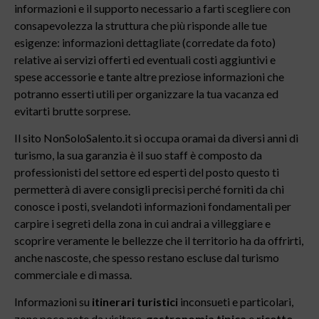
informazioni e il supporto necessario a farti scegliere con
consapevolezza la struttura che più risponde alle tue
esigenze: informazioni dettagliate (corredate da foto)
relative ai servizi offerti ed eventuali costi aggiuntivi e
spese accessorie e tante altre preziose informazioni che
potranno esserti utili per organizzare la tua vacanza ed
evitarti brutte sorprese.
Il sito NonSoloSalento.it si occupa oramai da diversi anni di
turismo, la sua garanzia è il suo staff è composto da
professionisti del settore ed esperti del posto questo ti
permetterà di avere consigli precisi perché forniti da chi
conosce i posti, svelandoti informazioni fondamentali per
carpire i segreti della zona in cui andrai a villeggiare e
scoprire veramente le bellezze che il territorio ha da offrirti,
anche nascoste, che spesso restano escluse dal turismo
commerciale e di massa.
Informazioni su
itinerari turistici
inconsueti e particolari,
zone poco note da visitare,
gastronomia tipica
e
ricette