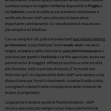
contiene sempre le migliori
offerte
disponibili in
Puglia
e
nel
Salento
, come al solito accuratamente selezionate e
verificate da uno staff specializzato insieme ad un
importante cambiamento: la consultazione è resa ancora
più semplice ed intuitiva.
Con un semplice clic potrai trovate tanti
last minute Salento
,
promozioni
e pacchetti per brevi
week-end
o vacanze
lunghe, al
mare
o nelle città d’arte,
pacchetti benessere
o
soluzioni per
ponti
e
festività
e tariffe agevolate anche nei
periodi estivi di maggior affluenza turistica e nelle località
più rinomate, tutto a portata di mouse. E’ le novità non
finiscono qui! Un responsabile dello staff sarà sempre a tua
disposizione per fornirti chiarimenti, orientarti nella scelta,
consigliarti e aiutarti nella compilazione delle richieste da
inviare ai proprietari.
La garanzia è sempre quella di NonSoloSalento: staff
tecnico specializzato sempre al tuo fianco perfornirti le