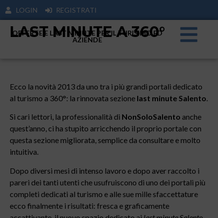
LOGIN
REGISTRATI
LAST MINUTE A 360°
OFFERTE E LAST MINUTE PER IL TURISIMO ED
AZIENDE
Ecco la novità 2013 da uno tra i più grandi portali dedicato
al turismo a 360°: la rinnovata sezione
last minute Salento
.
Si cari lettori, la professionalità di
NonSoloSalento
anche
quest’anno, ci ha stupito arricchendo il proprio portale con
questa sezione migliorata, semplice da consultare e molto
intuitiva.
Dopo diversi mesi di intenso lavoro e dopo aver raccolto i
pareri dei tanti utenti che usufruiscono di uno dei portali più
completi dedicati al turismo e alle sue mille sfaccettature
ecco finalmente i risultati: fresca e graficamente
accattivante, il nuovo spazio dedicato ai
last minute Salento