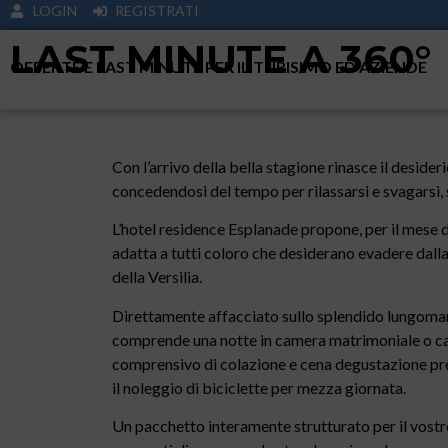
LOGIN
REGISTRATI
LAST MINUTE A 360°
OFFERTE E LAST MINUTE PER IL TURISIMO ED AZIENDE
Con l’arrivo della bella stagione rinasce il desider
concedendosi del tempo per rilassarsi e svagarsi, 
L’hotel residence Esplanade propone, per il mese d
adatta a tutti coloro che desiderano evadere dalla q
della Versilia.
Direttamente affacciato sullo splendido lungomar
comprende una notte in camera matrimoniale o c
comprensivo di colazione e cena degustazione pres
il noleggio di biciclette per mezza giornata.
Un pacchetto interamente strutturato per il vostro