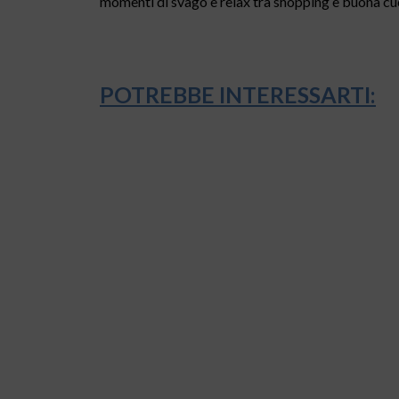
momenti di svago e relax tra shopping e buona cuci
POTREBBE INTERESSARTI: