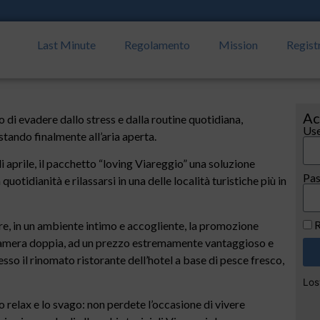
Last Minute
Regolamento
Mission
Regist
Ac
io di evadere dallo stress e dalla routine quotidiana,
Use
stando finalmente all’aria aperta.
i aprile, il pacchetto “loving Viareggio” una soluzione
Pa
uotidianità e rilassarsi in una delle località turistiche più in
R
e, in un ambiente intimo e accogliente, la promozione
amera doppia, ad un prezzo estremamente vantaggioso e
so il rinomato ristorante dell’hotel a base di pesce fresco,
Los
 relax e lo svago: non perdete l’occasione di vivere