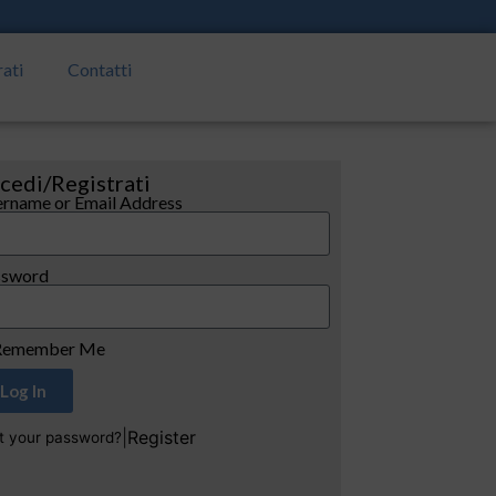
rati
Contatti
cedi/Registrati
rname or Email Address
ssword
emember Me
Log In
|
Register
t your password?