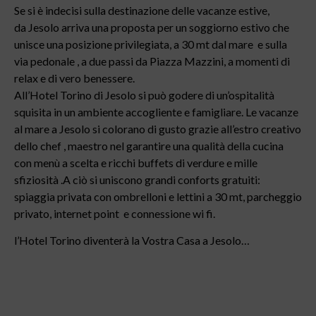
Se si è indecisi sulla destinazione delle vacanze estive,
da Jesolo arriva una proposta per un soggiorno estivo che
unisce una posizione privilegiata, a 30 mt dal mare e sulla
via pedonale , a due passi da Piazza Mazzini, a momenti di
relax e di vero benessere.
All’Hotel Torino di Jesolo si può godere di un’ospitalità
squisita in un ambiente accogliente e famigliare. Le vacanze
al mare a Jesolo si colorano di gusto grazie all’estro creativo
dello chef , maestro nel garantire una qualità della cucina
con menù a scelta e ricchi buffets di verdure e mille
sfiziosità .A ciò si uniscono grandi conforts gratuiti:
spiaggia privata con ombrelloni e lettini a 30 mt, parcheggio
privato, internet point e connessione wi fi.
l’Hotel Torino diventerà la Vostra Casa a Jesolo…