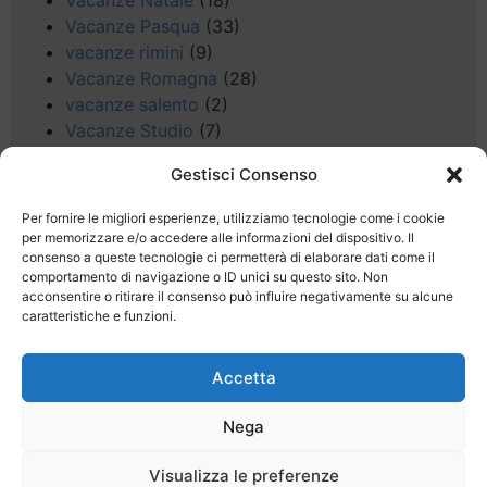
Vacanze Pasqua
(33)
vacanze rimini
(9)
Vacanze Romagna
(28)
vacanze salento
(2)
Vacanze Studio
(7)
vacanze sul Garda
(8)
Gestisci Consenso
Valle d'Aosta
(5)
Veneto
(25)
Per fornire le migliori esperienze, utilizziamo tecnologie come i cookie
Voli low cost
(4)
per memorizzare e/o accedere alle informazioni del dispositivo. Il
consenso a queste tecnologie ci permetterà di elaborare dati come il
Web
(9)
comportamento di navigazione o ID unici su questo sito. Non
week end
(45)
acconsentire o ritirare il consenso può influire negativamente su alcune
Wellness
(11)
caratteristiche e funzioni.
Accetta
Nega
Last Minute
Regolamento
Mission
Visualizza le preferenze
Registrati
Contatti