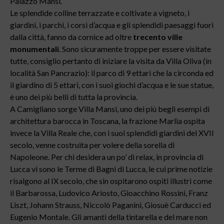
Palazzo Mansi.
Le splendide colline terrazzate e coltivate a vigneto, i
giardini, i parchi, i corsi d’acqua e gli splendidi paesaggi fuori
dalla città, fanno da cornice ad oltre
trecento ville
monumentali
. Sono sicuramente troppe per essere visitate
tutte, consiglio pertanto di iniziare la visita da Villa Oliva (in
località San Pancrazio): il parco di 9 ettari che la circonda ed
il giardino di 5 ettari, con i suoi giochi d’acqua e le sue statue,
è uno dei più belli di tutta la provincia.
A Camigliano sorge Villa Mansi, uno dei più begli esempi di
architettura barocca in Toscana, la frazione Marlia ospita
invece la Villa Reale che, con i suoi splendidi giardini del XVII
secolo, venne costruita per volere della sorella di
Napoleone. Per chi desidera un po’ di relax, in provincia di
Lucca vi sono le Terme di Bagni di Lucca, le cui prime notizie
risalgono al IX secolo, che sin ospitarono ospiti illustri come
il Barbarossa, Ludovico Ariosto, Gioacchino Rossini, Franz
Liszt, Johann Strauss, Niccolò Paganini, Giosuè Carducci ed
Eugenio Montale. Gli amanti della tintarella e del mare non