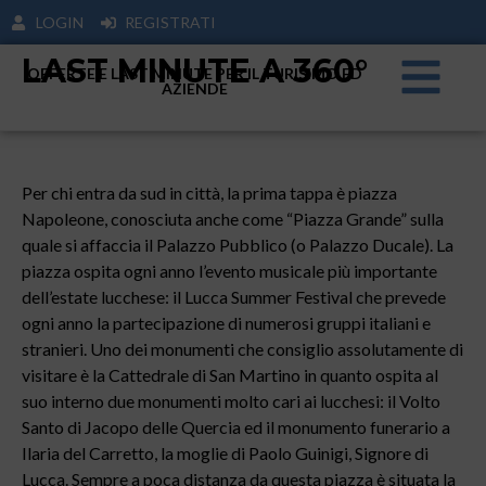
LOGIN
REGISTRATI
LAST MINUTE A 360°
OFFERTE E LAST MINUTE PER IL TURISIMO ED
AZIENDE
Per chi entra da sud in città, la prima tappa è piazza
Napoleone, conosciuta anche come “Piazza Grande” sulla
quale si affaccia il Palazzo Pubblico (o Palazzo Ducale). La
piazza ospita ogni anno l’evento musicale più importante
dell’estate lucchese: il Lucca Summer Festival che prevede
ogni anno la partecipazione di numerosi gruppi italiani e
stranieri. Uno dei monumenti che consiglio assolutamente di
visitare è la Cattedrale di San Martino in quanto ospita al
suo interno due monumenti molto cari ai lucchesi: il Volto
Santo di Jacopo delle Quercia ed il monumento funerario a
Ilaria del Carretto, la moglie di Paolo Guinigi, Signore di
Lucca. Sempre a poca distanza da questa piazza è situata la