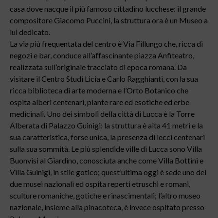
casa dove nacque il più famoso cittadino lucchese: il grande
compositore Giacomo Puccini, la struttura ora è un Museo a
lui dedicato.
La via più frequentata del centro è Via Fillungo che, ricca di
negozi e bar, conduce all’affascinante piazza Anfiteatro,
realizzata sull’originale tracciato di epoca romana. Da
visitare il Centro Studi Licia e Carlo Ragghianti, con la sua
ricca biblioteca di arte moderna e l’Orto Botanico che
ospita alberi centenari, piante rare ed esotiche ed erbe
medicinali. Uno dei simboli della città di Lucca è la Torre
Alberata di Palazzo Guinigi: la struttura è alta 41 metri e la
sua caratteristica, forse unica, la presenza di lecci centenari
sulla sua sommità. Le più splendide ville di Lucca sono Villa
Buonvisi al Giardino, conosciuta anche come Villa Bottini e
Villa Guinigi, in stile gotico; quest’ultima oggi è sede uno dei
due musei nazionali ed ospita reperti etruschi e romani,
sculture romaniche, gotiche e rinascimentali; l’altro museo
nazionale, insieme alla pinacoteca, è invece ospitato presso