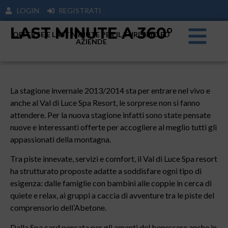
LOGIN
REGISTRATI
LAST MINUTE A 360°
OFFERTE E LAST MINUTE PER IL TURISIMO ED
AZIENDE
La stagione invernale 2013/2014 sta per entrare nel vivo e
anche al Val di Luce Spa Resort, le sorprese non si fanno
attendere. Per la nuova stagione infatti sono state pensate
nuove e interessanti offerte per accogliere al meglio tutti gli
appassionati della montagna.
Tra piste innevate, servizi e comfort, il Val di Luce Spa resort
ha strutturato proposte adatte a soddisfare ogni tipo di
esigenza: dalle famiglie con bambini alle coppie in cerca di
quiete e relax, ai gruppi a caccia di avventure tra le piste del
comprensorio dell’Abetone.
Dalla Spa card pensata per gli amanti del benessere anche in