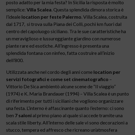
posto adatto per la mia festa? In Sicilia la risposta è molto
semplice:
Villa Scalea
. Questa splendida dimora storica è
l’ideale
location per feste Palermo
. Villa Scalea, costruita
dal 1717, si trova sulla Piana dei Colli, pochi km fuori dal
centro del capoluogo siciliano. Tra le sue caratteristiche ha
un meraviglioso e lussureggiante giardino con numerose
piante rare ed esotiche. All’ingresso è presenta una
splendida fontana con ninfeo, fatta costruire all’inizio
dell’800.
Utilizzata anche nel cordo degli anni come
location per
servizi fotografici e come set cinematografico
–
Vittorio De Sica ambientò alcune scene de “Il viaggio”
(1974) e K. Maria Brandauer (1994) – Villa Scalea è un punto
di riferimento per tutti i siciliani che vogliono organizzare
una festa. L’interno è affascinante quanto l’esterno: ci sono
ben
7 saloni
al primo piano al quale si accede tramite una
scala stile liberty. All’interno delle sale vi sono decorazioni a
stucco, tempera ed affresco che ricreano un’atmosfera