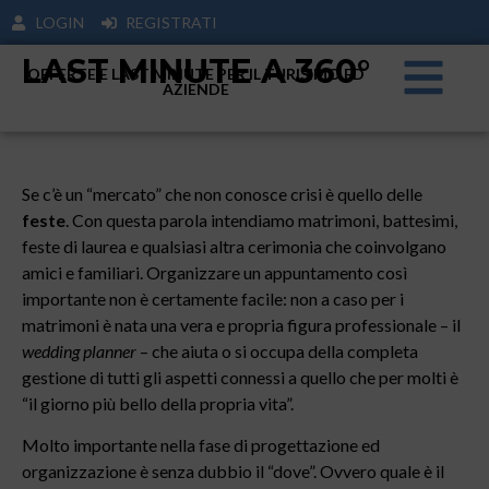
LOGIN
REGISTRATI
LAST MINUTE A 360°
OFFERTE E LAST MINUTE PER IL TURISIMO ED
AZIENDE
Se c’è un “mercato” che non conosce crisi è quello delle
feste
. Con questa parola intendiamo matrimoni, battesimi,
feste di laurea e qualsiasi altra cerimonia che coinvolgano
amici e familiari. Organizzare un appuntamento così
importante non è certamente facile: non a caso per i
matrimoni è nata una vera e propria figura professionale – il
wedding planner
– che aiuta o si occupa della completa
gestione di tutti gli aspetti connessi a quello che per molti è
“il giorno più bello della propria vita”.
Molto importante nella fase di progettazione ed
organizzazione è senza dubbio il “dove”. Ovvero quale è il