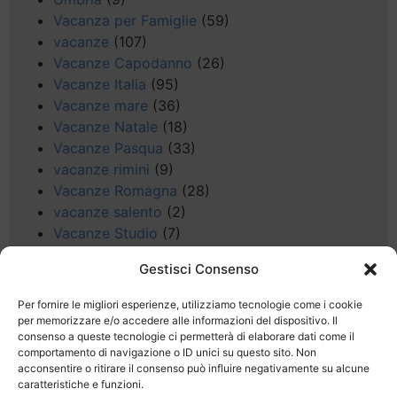
Vacanza per Famiglie
(59)
vacanze
(107)
Vacanze Capodanno
(26)
Vacanze Italia
(95)
Vacanze mare
(36)
Vacanze Natale
(18)
Vacanze Pasqua
(33)
vacanze rimini
(9)
Vacanze Romagna
(28)
vacanze salento
(2)
Vacanze Studio
(7)
vacanze sul Garda
(8)
Gestisci Consenso
Valle d'Aosta
(5)
Veneto
(25)
Per fornire le migliori esperienze, utilizziamo tecnologie come i cookie
Voli low cost
(4)
per memorizzare e/o accedere alle informazioni del dispositivo. Il
consenso a queste tecnologie ci permetterà di elaborare dati come il
Web
(9)
comportamento di navigazione o ID unici su questo sito. Non
week end
(45)
acconsentire o ritirare il consenso può influire negativamente su alcune
Wellness
(11)
caratteristiche e funzioni.