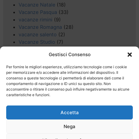
Vacanze Natale
(18)
Vacanze Pasqua
(33)
vacanze rimini
(9)
Vacanze Romagna
(28)
vacanze salento
(2)
Vacanze Studio
(7)
vacanze sul Garda
(8)
Gestisci Consenso
Valle d'Aosta
(5)
Veneto
(25)
Per fornire le migliori esperienze, utilizziamo tecnologie come i cookie
Voli low cost
(4)
per memorizzare e/o accedere alle informazioni del dispositivo. Il
consenso a queste tecnologie ci permetterà di elaborare dati come il
Web
(9)
comportamento di navigazione o ID unici su questo sito. Non
week end
(45)
acconsentire o ritirare il consenso può influire negativamente su alcune
Wellness
(11)
caratteristiche e funzioni.
Accetta
Nega
Last Minute
Regolamento
Mission