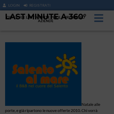
LOGIN
REGISTRATI
LAST MINUTE A 360°
OFFERTE E LAST MINUTE PER IL TURISIMO ED
AZIENDE
Natale alle
porte, e già ripartono le nuove offerte 2010. Chi vorrà