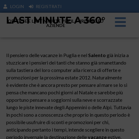
LOGIN
REGISTRATI
LAST MINUTE A 360°
OFFERTE E LAST MINUTE PER IL TURISIMO ED
AZIENDE
Il pensiero delle vacanze in Puglia e nel
Salento
già inizia a
stuzzicare i pensieri dei tanti che stanno già smanettando
sulla tastiera del loro computer alla ricerca di offerte e
promozioni per la prossima estate 2012. Naturalmente
è evidente che è ancora presto per pensare al mare se lo si
pensa che mancano pochi giorni al Natale e sarebbe più
opportuno pensare a soggiorni sulla neve e scorrazzate
lungo le piste innevate degli Appennini o delle Alpi. Tuttavia
in pochi sono a conoscenza che proprio in questo periodo è
possibile usufruire di sconti e promozioni per chi,
anticipando pertanto i tempi, intende scegliere in questo
periodo invernale la destinazione delle
vacanze
estive.