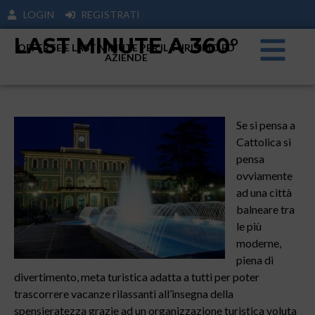
LOGIN
REGISTRATI
LAST MINUTE A 360°
OFFERTE E LAST MINUTE PER IL TURISIMO ED
AZIENDE
Se si pensa a
Cattolica si
pensa
ovviamente
ad una città
balneare tra
le più
moderne,
piena di
divertimento, meta turistica adatta a tutti per poter
trascorrere vacanze rilassanti all’insegna della
spensieratezza grazie ad un organizzazione turistica voluta