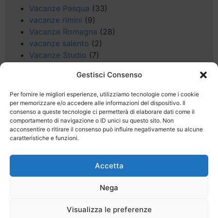
Vacanze Pasqua
(33)
vacanze rimini
(9)
Vacanze Romagna
(28)
vacanze salento
(2)
Vacanze Studio
(7)
vacanze sul Garda
(8)
Gestisci Consenso
Valle d'Aosta
(5)
Veneto
(25)
Per fornire le migliori esperienze, utilizziamo tecnologie come i cookie
Voli low cost
(4)
per memorizzare e/o accedere alle informazioni del dispositivo. Il
consenso a queste tecnologie ci permetterà di elaborare dati come il
Web
(9)
comportamento di navigazione o ID unici su questo sito. Non
week end
(45)
acconsentire o ritirare il consenso può influire negativamente su alcune
Wellness
(11)
caratteristiche e funzioni.
Accetta
Nega
Last Minute
Regolamento
Mission
Visualizza le preferenze
Registrati
Contatti