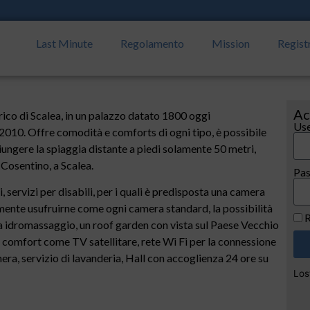
Last Minute
Regolamento
Mission
Regist
Ac
rico di Scalea, in un palazzo datato 1800 oggi
Use
2010. Offre comodità e comforts di ogni tipo, è possibile
iungere la spiaggia distante a piedi solamente 50 metri,
 Cosentino, a Scalea.
Pa
, servizi per disabili, per i quali è predisposta una camera
ente usufruirne come ogni camera standard, la possibilità
R
ca idromassaggio, un roof garden con vista sul Paese Vecchio
 comfort come TV satellitare, rete Wi Fi per la connessione
ra, servizio di lavanderia, Hall con accoglienza 24 ore su
Los