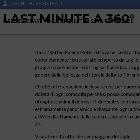
LOGIN
REGISTRATI
LAST MINUTE A 360°
OFFERTE E LAST MINUTE PER IL TURISIMO ED AZIENDE
Il San Matteo Palace Hotel si trova nel centro sto
completamente ristrutturato ed aperto da Luglio 
programmare uscite in rafting sul fiume Lao, ragg
godere della bellezza del litorale dell’alto Tirreno
L’Hotel offre colazione inclusa, sconti per bambini
dotata di ogni comodità perchè si possa comodam
di ospitare animali domestici, due suites con vas
estremamente panoramico e rilassante, ogni altro
al Web direttamente dalle camere, servizio in came
24.
Visitate il sito ufficiale per maggiori dettagli.