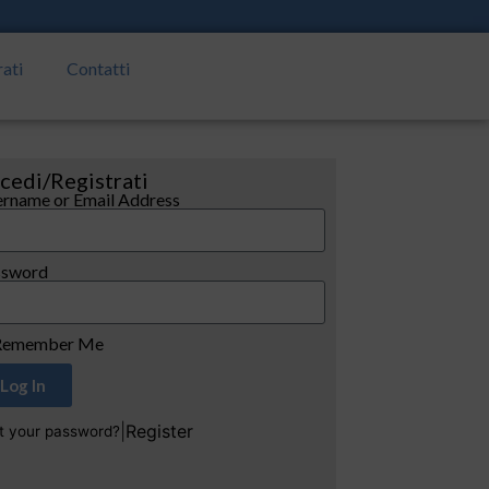
rati
Contatti
cedi/Registrati
rname or Email Address
ssword
emember Me
Log In
|
Register
t your password?