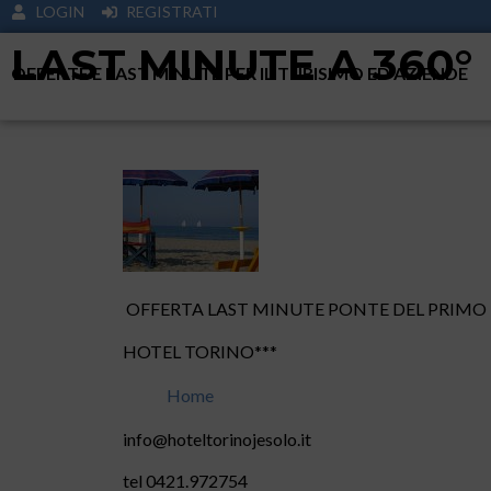
LOGIN
REGISTRATI
LAST MINUTE A 360°
OFFERTE E LAST MINUTE PER IL TURISIMO ED AZIENDE
OFFERTA LAST MINUTE PONTE DEL PRIMO
HOTEL TORINO***
Home
info@hoteltorinojesolo.it
tel 0421.972754