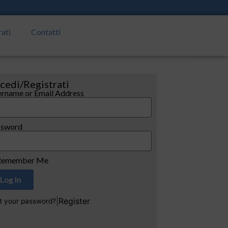
rati
Contatti
cedi/Registrati
rname or Email Address
ssword
emember Me
Log In
|
Register
t your password?