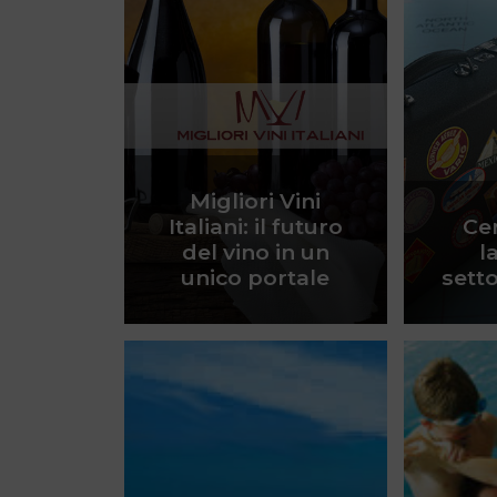
Migliori Vini
Italiani: il futuro
Cer
del vino in un
l
unico portale
sett