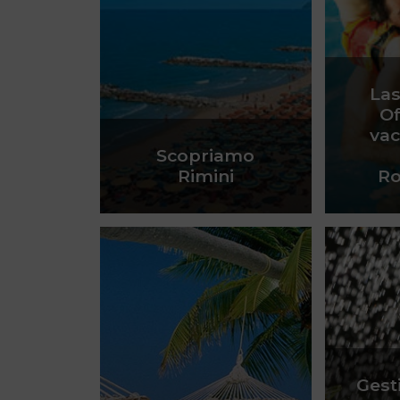
Las
Of
vac
Scopriamo
Rimini
R
Gesti