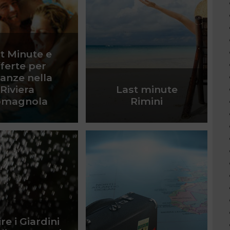
t Minute e
ferte per
anze nella
Riviera
Last minute
omagnola
Rimini
re i Giardini