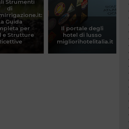
li Strumenti
di
mIrrigazione.it:
La Guida
pleta per
Il portale degli
 e Strutture
hotel di lusso
Ricettive
migliorihotelitalia.it