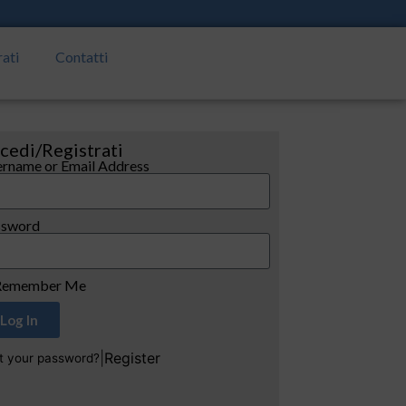
rati
Contatti
cedi/Registrati
rname or Email Address
ssword
emember Me
Log In
|
Register
t your password?