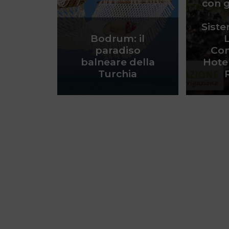
con g
Siste
Bodrum: il
paradiso
Com
balneare della
Hotel
Turchia