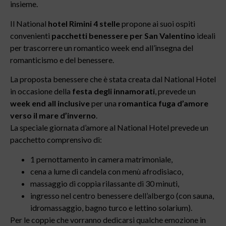
insieme.
Il National
hotel Rimini 4 stelle
propone ai suoi ospiti
convenienti
pacchetti benessere per San Valentino
ideali
per trascorrere un romantico week end all’insegna del
romanticismo e del benessere.
La proposta benessere che è stata creata dal National Hotel
in occasione della
festa degli innamorati
, prevede un
week end all inclusive
per una
romantica fuga d’amore
verso il mare d’inverno
.
La speciale giornata d’amore al National Hotel prevede un
pacchetto comprensivo di:
1 pernottamento in camera matrimoniale,
cena a lume di candela con menù afrodisiaco,
massaggio di coppia rilassante di 30 minuti,
ingresso nel centro benessere dell’albergo (con sauna,
idromassaggio, bagno turco e lettino solarium).
Per le coppie che vorranno dedicarsi qualche emozione in