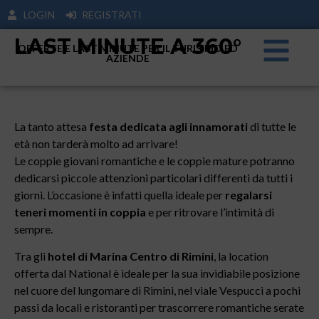
LOGIN
REGISTRATI
LAST MINUTE A 360°
OFFERTE E LAST MINUTE PER IL TURISIMO ED
AZIENDE
La tanto attesa
festa dedicata agli innamorati
di tutte le
età non tarderà molto ad arrivare!
Le coppie giovani romantiche e le coppie mature potranno
dedicarsi piccole attenzioni particolari differenti da tutti i
giorni. L’occasione è infatti quella ideale per
regalarsi
teneri momenti in coppia
e per ritrovare l’intimità di
sempre.
Tra gli
hotel di Marina Centro di Rimini
, la location
offerta dal National è ideale per la sua invidiabile posizione
nel cuore del lungomare di Rimini, nel viale Vespucci a pochi
passi da locali e ristoranti per trascorrere romantiche serate