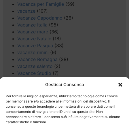
Vacanza per Famiglie
(59)
vacanze
(107)
Vacanze Capodanno
(26)
Vacanze Italia
(95)
Vacanze mare
(36)
Vacanze Natale
(18)
Vacanze Pasqua
(33)
vacanze rimini
(9)
Vacanze Romagna
(28)
vacanze salento
(2)
Vacanze Studio
(7)
vacanze sul Garda
(8)
Gestisci Consenso
Valle d'Aosta
(5)
Veneto
(25)
Per fornire le migliori esperienze, utilizziamo tecnologie come i cookie
Voli low cost
(4)
per memorizzare e/o accedere alle informazioni del dispositivo. Il
consenso a queste tecnologie ci permetterà di elaborare dati come il
Web
(9)
comportamento di navigazione o ID unici su questo sito. Non
week end
(45)
acconsentire o ritirare il consenso può influire negativamente su alcune
Wellness
(11)
caratteristiche e funzioni.