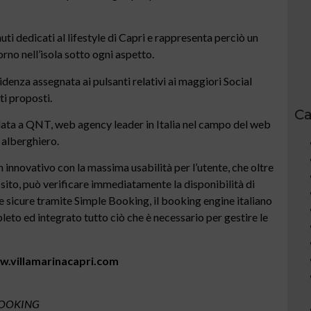
nuti dedicati al lifestyle di Capri e rappresenta perciò un
rno nell’isola sotto ogni aspetto.
denza assegnata ai pulsanti relativi ai maggiori Social
ti proposti.
Ca
ffidata a QNT, web agency leader in Italia nel campo del web
 alberghiero.
 innovativo con la massima usabilità per l’utente, che oltre
 sito, può verificare immediatamente la disponibilità di
e sicure tramite Simple Booking, il booking engine italiano
leto ed integrato tutto ciò che è necessario per gestire le
ww.villamarinacapri.com
BOOKING