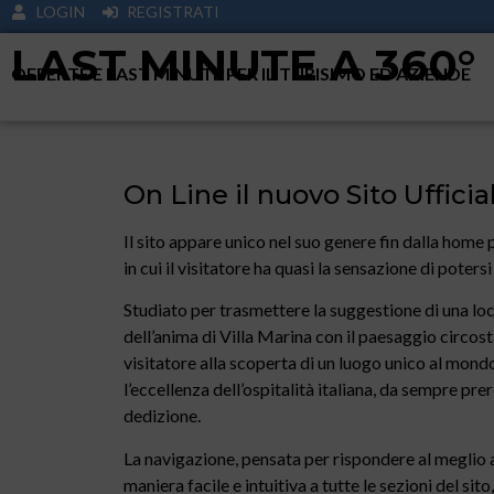
LOGIN
REGISTRATI
LAST MINUTE A 360°
OFFERTE E LAST MINUTE PER IL TURISIMO ED AZIENDE
On Line il nuovo Sito Ufficia
Il sito appare unico nel suo genere fin dalla home
in cui il visitatore ha quasi la sensazione di potersi
Studiato per trasmettere la suggestione di una lo
dell’anima di Villa Marina con il paesaggio circo
visitatore alla scoperta di un luogo unico al mondo
l’eccellenza dell’ospitalità italiana, da sempre prer
dedizione.
La navigazione, pensata per rispondere al meglio ai 
maniera facile e intuitiva a tutte le sezioni del sit