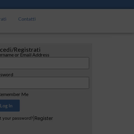
rati
Contatti
cedi/Registrati
rname or Email Address
ssword
emember Me
Log In
|
Register
t your password?