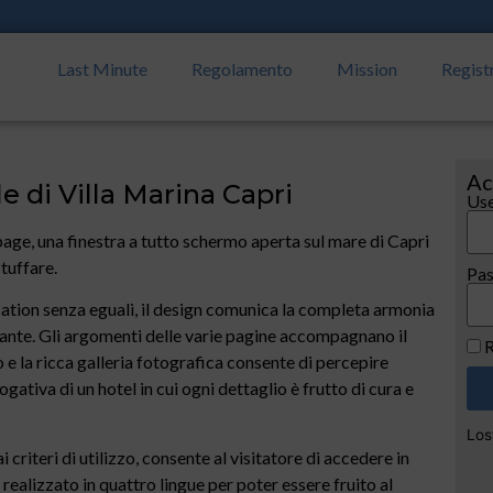
Last Minute
Regolamento
Mission
Regist
Ac
le di Villa Marina Capri
Use
 page, una finestra a tutto schermo aperta sul mare di Capri
 tuffare.
Pa
cation senza eguali, il design comunica la completa armonia
stante. Gli argomenti delle varie pagine accompagnano il
R
 e la ricca galleria fotografica consente di percepire
ogativa di un hotel in cui ogni dettaglio è frutto di cura e
Los
criteri di utilizzo, consente al visitatore di accedere in
o, realizzato in quattro lingue per poter essere fruito al