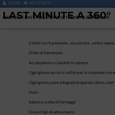
LOGIN
REGISTRATI
LAST MINUTE A 360°
OFFERTE E LAST MINUTE PER IL TURISIMO ED AZIENDE
2 notti con ¾ pensione , uso piscina , centro saune 
Drink di benvenuto
Accappatoio e ciabatte in camera
Ogni giorno un ricco buffet per la colazione con 
Ogni giorno pane integrale preparato dal ns. chef 
Dolci
Salumi e scelta di formaggi
Diversi tipi di latte e burro