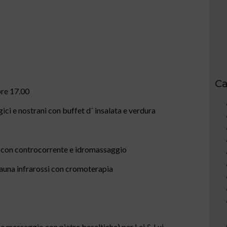
Ca
ore 17.00
ogici e nostrani con buffet d´ insalata e verdura
tel con controcorrente e idromassaggio
,sauna infrarossi con cromoterapia
e massaggio con pietre basaltiche) per Lei & Lui