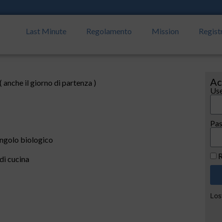
Last Minute
Regolamento
Mission
Regist
Ac
( anche il giorno di partenza )
Use
Pa
angolo biologico
R
di cucina
Los