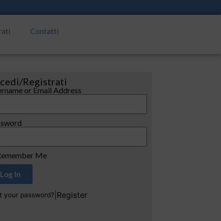
rati
Contatti
cedi/Registrati
rname or Email Address
ssword
emember Me
Log In
|
Register
t your password?