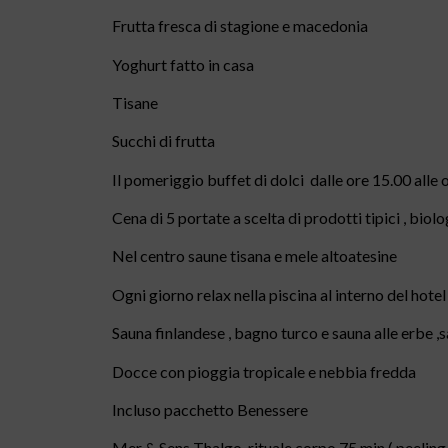
Frutta fresca di stagione e macedonia
Yoghurt fatto in casa
Tisane
Succhi di frutta
Il pomeriggio buffet di dolci dalle ore 15.00 alle 
Cena di 5 portate a scelta di prodotti tipici , biol
Nel centro saune tisana e mele altoatesine
Ogni giorno relax nella piscina al interno del ho
Sauna finlandese , bagno turco e sauna alle erbe 
Docce con pioggia tropicale e nebbia fredda
Incluso pacchetto Benessere
Mer & Sens Thalgo rituale corpo 75 min.( peeling 