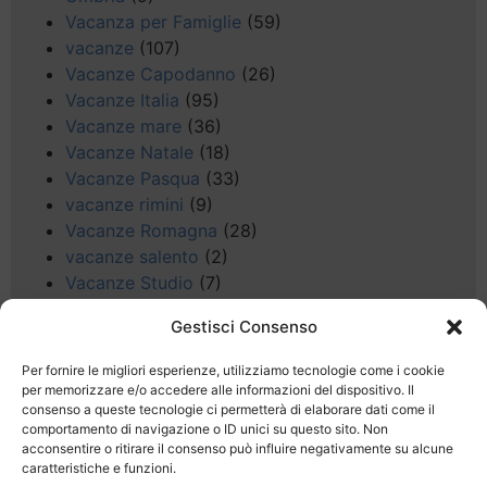
Vacanza per Famiglie
(59)
vacanze
(107)
Vacanze Capodanno
(26)
Vacanze Italia
(95)
Vacanze mare
(36)
Vacanze Natale
(18)
Vacanze Pasqua
(33)
vacanze rimini
(9)
Vacanze Romagna
(28)
vacanze salento
(2)
Vacanze Studio
(7)
vacanze sul Garda
(8)
Gestisci Consenso
Valle d'Aosta
(5)
Veneto
(25)
Per fornire le migliori esperienze, utilizziamo tecnologie come i cookie
Voli low cost
(4)
per memorizzare e/o accedere alle informazioni del dispositivo. Il
consenso a queste tecnologie ci permetterà di elaborare dati come il
Web
(9)
comportamento di navigazione o ID unici su questo sito. Non
week end
(45)
acconsentire o ritirare il consenso può influire negativamente su alcune
Wellness
(11)
caratteristiche e funzioni.