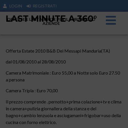
LOGIN
REGISTRATI
LAST MINUTE A 360°
OFFERTE E LAST MINUTE PER IL TURISIMO ED
AZIENDE
Offerta Estate 2010 B&B Dei Messapi Manduria(TA)
dal 01/08/2010 al 28/08/2010
Camera Matrimoniale : Euro 55,00 a Notte solo Euro 27.50
a persona
Camera Tripla : Euro 70,00
Il prezzo comprende . pernotto+prima colazione+tv e clima
in camera+pulizia giornaliera della stanza e del
bagno+cambio lenzuola e asciugamani+frigobar+uso della
cucina con forno elettrico.