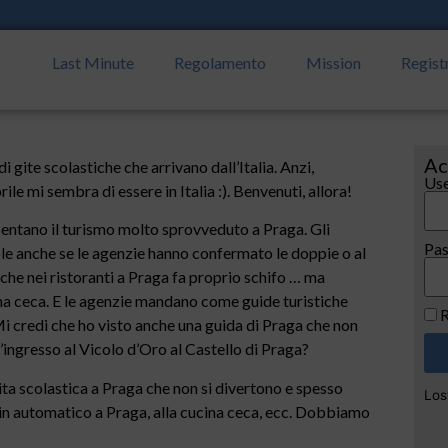
Last Minute
Regolamento
Mission
Regist
Ac
gite scolastiche che arrivano dall’Italia. Anzi,
Use
le mi sembra di essere in Italia :). Benvenuti, allora!
entano il turismo molto sprovveduto a Praga. Gli
Pa
le anche se le agenzie hanno confermato le doppie o al
sche nei ristoranti a Praga fa proprio schifo … ma
ina ceca. E le agenzie mandano come guide turistiche
R
 Mi credi che ho visto anche una guida di Praga che non
ingresso al Vicolo d’Oro al Castello di Praga?
gita scolastica a Praga che non si divertono e spesso
Los
in automatico a Praga, alla cucina ceca, ecc. Dobbiamo