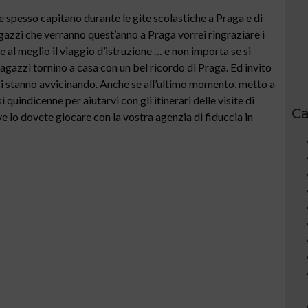
e spesso capitano durante le gite scolastiche a Praga e di
ragazzi che verranno quest’anno a Praga vorrei ringraziare i
l meglio il viaggio d’istruzione … e non importa se si
agazzi tornino a casa con un bel ricordo di Praga. Ed invito
 si stanno avvicinando. Anche se all’ultimo momento, metto a
 quindicenne per aiutarvi con gli itinerari delle visite di
Ca
 ve lo dovete giocare con la vostra agenzia di fiduccia in