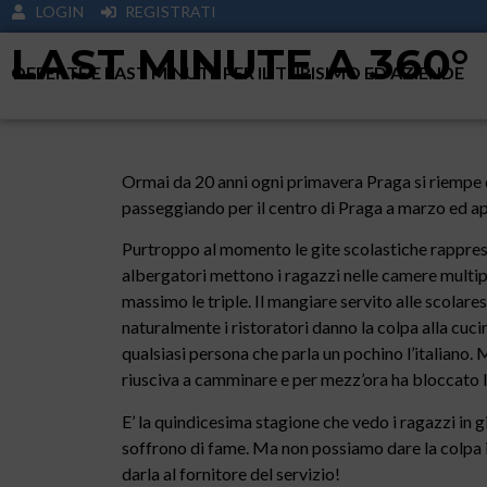
LOGIN
REGISTRATI
LAST MINUTE A 360°
OFFERTE E LAST MINUTE PER IL TURISIMO ED AZIENDE
Ormai da 20 anni ogni primavera Praga si riempe di 
passeggiando per il centro di Praga a marzo ed apri
Purtroppo al momento le gite scolastiche rappres
albergatori mettono i ragazzi nelle camere multip
massimo le triple. Il mangiare servito alle scolare
naturalmente i ristoratori danno la colpa alla cuc
qualsiasi persona che parla un pochino l’italiano.
riusciva a camminare e per mezz’ora ha bloccato l’
E’ la quindicesima stagione che vedo i ragazzi in 
soffrono di fame. Ma non possiamo dare la colpa 
darla al fornitore del servizio!