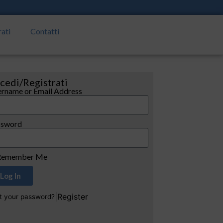
rati
Contatti
cedi/Registrati
rname or Email Address
ssword
emember Me
Log In
|
Register
t your password?