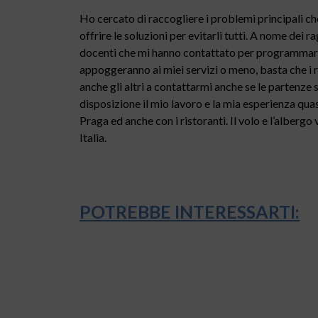
Ho cercato di raccogliere i problemi principali ch
offrire le soluzioni per evitarli tutti. A nome dei 
docenti che mi hanno contattato per programmare a
appoggeranno ai miei servizi o meno, basta che i r
anche gli altri a contattarmi anche se le partenze
disposizione il mio lavoro e la mia esperienza quasi
Praga ed anche con i ristoranti. Il volo e l’albergo
Italia.
POTREBBE INTERESSARTI: