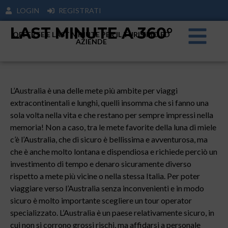
LOGIN
REGISTRATI
LAST MINUTE A 360°
OFFERTE E LAST MINUTE PER IL TURISIMO ED
AZIENDE
L’Australia è una delle mete più ambite per viaggi
extracontinentali e lunghi, quelli insomma che si fanno una
sola volta nella vita e che restano per sempre impressi nella
memoria! Non a caso, tra le mete favorite della luna di miele
c’è l’Australia, che di sicuro è bellissima e avventurosa, ma
che è anche molto lontana e dispendiosa e richiede perciò un
investimento di tempo e denaro sicuramente diverso
rispetto a mete più vicine o nella stessa Italia. Per poter
viaggiare verso l’Australia senza inconvenienti e in modo
sicuro è molto importante scegliere un tour operator
specializzato. L’Australia è un paese relativamente sicuro, in
cui non si corrono grossi rischi, ma affidarsi a personale