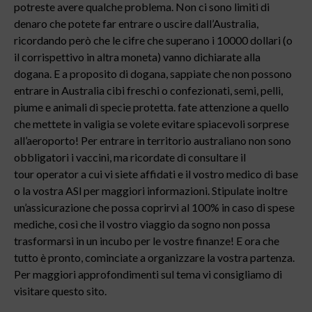
potreste avere qualche problema. Non ci sono limiti di
denaro che potete far entrare o uscire dall’Australia,
ricordando però che le cifre che superano i 10000 dollari (o
il corrispettivo in altra moneta) vanno dichiarate alla
dogana. E a proposito di dogana, sappiate che non possono
entrare in Australia cibi freschi o confezionati, semi, pelli,
piume e animali di specie protetta. fate attenzione a quello
che mettete in valigia se volete evitare spiacevoli sorprese
all’aeroporto! Per entrare in territorio australiano non sono
obbligatori i vaccini, ma ricordate di consultare il
tour operator a cui vi siete affidati e il vostro medico di base
o la vostra ASl per maggiori informazioni. Stipulate inoltre
un’assicurazione che possa coprirvi al 100% in caso di spese
mediche, così che il vostro viaggio da sogno non possa
trasformarsi in un incubo per le vostre finanze! E ora che
tutto è pronto, cominciate a organizzare la vostra partenza.
Per maggiori approfondimenti sul tema vi consigliamo di
visitare questo sito.