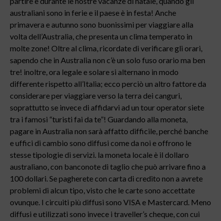
partire è durante le nostre vacanze di natale, quando gli
australiani sono in ferie e il paese è in festa! Anche
primavera e autunno sono buonissimi per viaggiare alla
volta dell’Australia, che presenta un clima temperato in
molte zone! Oltre al clima, ricordate di verificare gli orari,
sapendo che in Australia non c’è un solo fuso orario ma ben
tre! inoltre, ora legale e solare si alternano in modo
differente rispetto all’Italia; ecco perciò un altro fattore da
considerare per viaggiare verso la terra dei canguri,
soprattutto se invece di affidarvi ad un tour operator siete
tra i famosi “turisti fai da te”! Guardando alla moneta,
pagare in Australia non sarà affatto difficile, perché banche
e uffici di cambio sono diffusi come da noi e offrono le
stesse tipologie di servizi. la moneta locale è il dollaro
australiano, con banconote di taglio che può arrivare fino a
100 dollari. Se pagherete con carta di credito non a avrete
problemi di alcun tipo, visto che le carte sono accettate
ovunque. I circuiti più diffusi sono VISA e Mastercard. Meno
diffusi e utilizzati sono invece i traveller’s cheque, con cui