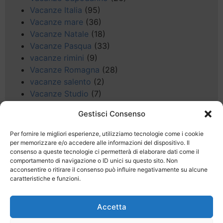
Vacanze Italia
(95)
Vacanze mare
(36)
Vacanze Natale
(18)
Vacanze Pasqua
(33)
vacanze rimini
(9)
Vacanze Romagna
(28)
vacanze salento
(2)
Vacanze Studio
(7)
vacanze sul Garda
(8)
Gestisci Consenso
Valle d'Aosta
(5)
Veneto
(25)
Per fornire le migliori esperienze, utilizziamo tecnologie come i cookie
Voli low cost
(4)
per memorizzare e/o accedere alle informazioni del dispositivo. Il
consenso a queste tecnologie ci permetterà di elaborare dati come il
Web
(9)
comportamento di navigazione o ID unici su questo sito. Non
week end
(45)
acconsentire o ritirare il consenso può influire negativamente su alcune
Wellness
(11)
caratteristiche e funzioni.
Accetta