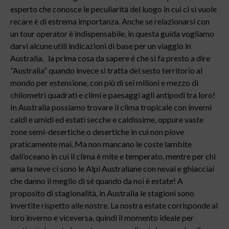
esperto che conosce le peculiarità del luogo in cui ci si vuole
recare è di estrema importanza. Anche se relazionarsi con
un tour operator è indispensabile, in questa guida vogliamo
darvi alcune utili indicazioni di base per un viaggio in
Australia. la prima cosa da sapere è che si fa presto a dire
“Australia” quando invece si tratta del sesto territorio al
mondo per estensione, con più di sei milioni e mezzo di
chilometri quadrati e climi e paesaggi agli antipodi tra loro!
In Australia possiamo trovare il clima tropicale con inverni
caldi e umidi ed estati secche e caldissime, oppure vaste
zone semi-desertiche o desertiche in cui non piove
praticamente mai. Ma non mancano le coste lambite
dall’oceano in cui il clima è mite e temperato, mentre per chi
ama la neve ci sono le Alpi Australiane con nevai e ghiacciai
che danno il meglio di sé quando da noi è estate! A
proposito di stagionalità, in Australia le stagioni sono
invertite rispetto alle nostre. La nostra estate corrisponde al
loro inverno e viceversa, quindi il momento ideale per