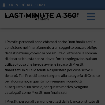
LOGIN
REGISTRATI
LAST MINUTE A 360°
OFFERTE E LAST MINUTE PER IL TURISIMO ED
AZIENDE
I Prestiti personali sono chiamati anche “non finalizzati” e
consistono nel finanziamento a un soggetto senza obbligo
di destinazione, ovvero la possibilità di ottenere la somma
di denaro richiesta senza dover fornire spiegazioni sul suo
utilizzo (cosa che invece avviene in caso di Prestiti
finalizzati, in cui si è tenuti a esplicitare per cosa serve il
denaro). Tali Prestiti appartengono alla categoria di Credito
per il consumo, in quanto non vengono ricondotti
all’acquisto di un bene e, per questo motivo, vengono
catalogati come Prestiti non finalizzati.
I Prestiti personali vengono erogati dalla banca o istituto di