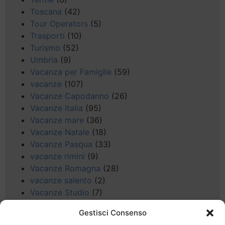
Toscana
(42)
Tour Operators
(5)
Trasporti
(10)
Turismo
(52)
Umbria
(9)
Vacanza per Famiglie
(59)
vacanze
(107)
Vacanze Capodanno
(26)
Vacanze Italia
(95)
Vacanze mare
(36)
Vacanze Natale
(18)
Vacanze Pasqua
(33)
vacanze rimini
(9)
Vacanze Romagna
(28)
vacanze salento
(2)
Vacanze Studio
(7)
vacanze sul Garda
(8)
Gestisci Consenso
Valle d'Aosta
(5)