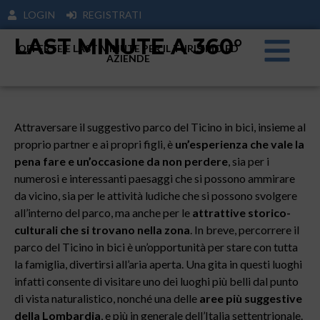
LOGIN
REGISTRATI
LAST MINUTE A 360°
OFFERTE E LAST MINUTE PER IL TURISIMO ED
AZIENDE
Attraversare il suggestivo parco del Ticino in bici, insieme al
proprio partner e ai propri figli, è
un’esperienza che vale la
pena fare e un’occasione da non perdere
, sia per i
numerosi e interessanti paesaggi che si possono ammirare
da vicino, sia per le attività ludiche che si possono svolgere
all’interno del parco, ma anche per le
attrattive storico-
culturali che si trovano nella zona
. In breve, percorrere il
parco del Ticino in bici è un’opportunità per stare con tutta
la famiglia, divertirsi all’aria aperta. Una gita in questi luoghi
infatti consente di visitare uno dei luoghi più belli dal punto
di vista naturalistico, nonché una delle
aree più suggestive
della Lombardia
, e più in generale dell’Italia settentrionale.