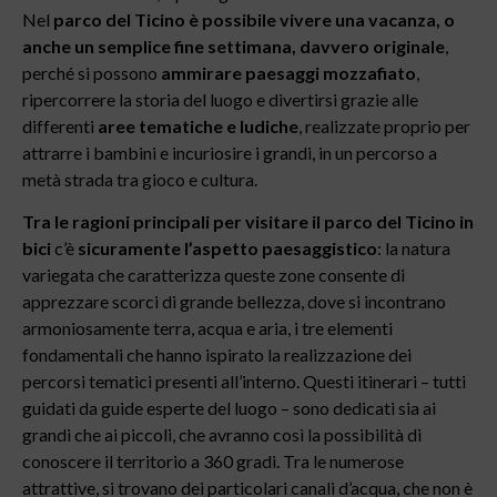
Nel
parco del Ticino è possibile vivere una vacanza, o
anche un semplice fine settimana, davvero originale
,
perché si possono
ammirare paesaggi mozzafiato
,
ripercorrere la storia del luogo e divertirsi grazie alle
differenti
aree tematiche e ludiche
, realizzate proprio per
attrarre i bambini e incuriosire i grandi, in un percorso a
metà strada tra gioco e cultura.
Tra le ragioni principali per visitare il parco del Ticino in
bici
c’è
sicuramente l’aspetto paesaggistico
: la natura
variegata che caratterizza queste zone consente di
apprezzare scorci di grande bellezza, dove si incontrano
armoniosamente terra, acqua e aria, i tre elementi
fondamentali che hanno ispirato la realizzazione dei
percorsi tematici presenti all’interno. Questi itinerari – tutti
guidati da guide esperte del luogo – sono dedicati sia ai
grandi che ai piccoli, che avranno così la possibilità di
conoscere il territorio a 360 gradi. Tra le numerose
attrattive, si trovano dei particolari canali d’acqua, che non è