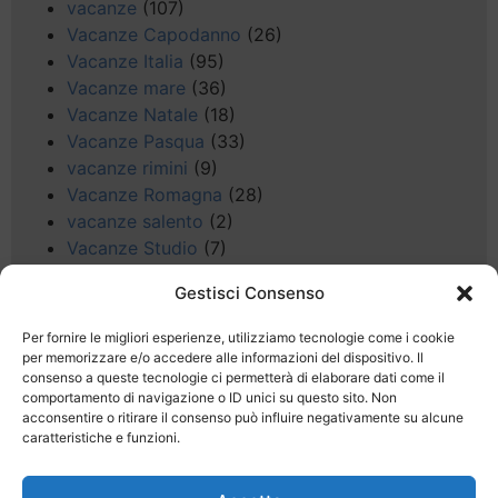
vacanze
(107)
Vacanze Capodanno
(26)
Vacanze Italia
(95)
Vacanze mare
(36)
Vacanze Natale
(18)
Vacanze Pasqua
(33)
vacanze rimini
(9)
Vacanze Romagna
(28)
vacanze salento
(2)
Vacanze Studio
(7)
vacanze sul Garda
(8)
Gestisci Consenso
Valle d'Aosta
(5)
Veneto
(25)
Per fornire le migliori esperienze, utilizziamo tecnologie come i cookie
Voli low cost
(4)
per memorizzare e/o accedere alle informazioni del dispositivo. Il
consenso a queste tecnologie ci permetterà di elaborare dati come il
Web
(9)
comportamento di navigazione o ID unici su questo sito. Non
week end
(45)
acconsentire o ritirare il consenso può influire negativamente su alcune
Wellness
(11)
caratteristiche e funzioni.