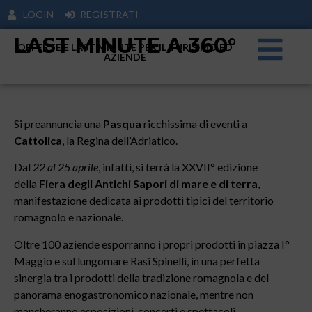
LOGIN
REGISTRATI
LAST MINUTE A 360°
OFFERTE E LAST MINUTE PER IL TURISIMO ED
AZIENDE
Si preannuncia una
Pasqua
ricchissima di eventi a
Cattolica
, la Regina dell’Adriatico.
Dal
22 al 25 aprile
, infatti, si terrà la XXVII° edizione
della
Fiera degli Antichi Sapori di mare e di terra
,
manifestazione dedicata ai prodotti tipici del territorio
romagnolo e nazionale.
Oltre 100 aziende esporranno i propri prodotti in piazza I°
Maggio e sul lungomare Rasi Spinelli, in una perfetta
sinergia tra i prodotti della tradizione romagnola e del
panorama enogastronomico nazionale, mentre non
mancheranno esposizioni, concerti e spettacoli.