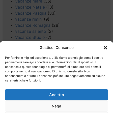
Vacanze mare
(36)
Vacanze Natale
(18)
Vacanze Pasqua
(33)
vacanze rimini
(9)
Vacanze Romagna
(28)
vacanze salento
(2)
Vacanze Studio
(7)
vacanze sul Garda
(8)
Gestisci Consenso
Valle d'Aosta
(5)
Veneto
(25)
Per fornire le migliori esperienze, utilizziamo tecnologie come i cookie
Voli low cost
(4)
per memorizzare e/o accedere alle informazioni del dispositivo. Il
consenso a queste tecnologie ci permetterà di elaborare dati come il
Web
(9)
comportamento di navigazione o ID unici su questo sito. Non
week end
(45)
acconsentire o ritirare il consenso può influire negativamente su alcune
Wellness
(11)
caratteristiche e funzioni.
Accetta
Nega
Last Minute
Regolamento
Mission