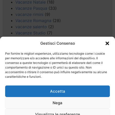
Vacanze Natale
(18)
Vacanze Pasqua
(33)
vacanze rimini
(9)
Vacanze Romagna
(28)
vacanze salento
(2)
Vacanze Studio
(7)
vacanze sul Garda
(8)
Gestisci Consenso
Valle d'Aosta
(5)
Veneto
(25)
Per fornire le migliori esperienze, utilizziamo tecnologie come i cookie
Voli low cost
(4)
per memorizzare e/o accedere alle informazioni del dispositivo. Il
consenso a queste tecnologie ci permetterà di elaborare dati come il
Web
(9)
comportamento di navigazione o ID unici su questo sito. Non
week end
(45)
acconsentire o ritirare il consenso può influire negativamente su alcune
Wellness
(11)
caratteristiche e funzioni.
Accetta
Nega
Last Minute
Regolamento
Mission
Visualizza le preferenze