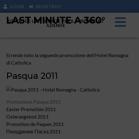
LOGIN
REGISTRATI
LAST MINUTE A 360°
OFFERTE E LAST MINUTE PER IL TURISIMO ED
AZIENDE
Si rende noto la seguente promozione dell’Hotel Romagna
di Cattolica
Pasqua 2011
Promozione Pasqua 2011
Easter Promotion 2011
Osterangebot 2011
Promotion de Paques 2011
Поощрение Пасха 2011